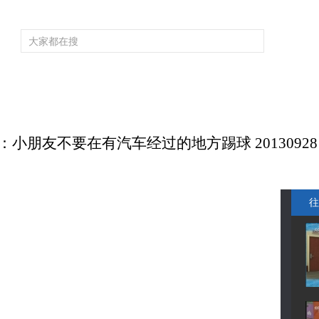
频道大全
栏目大全
片库
4K专区
听
育
电影
国防军事
电视剧
纪录
科教
戏曲
社会与法
少
：小朋友不要在有汽车经过的地方踢球 20130928
往