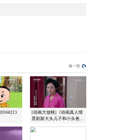
2013-09-29 12:03:24
智慧树 金龟子城堡 游戏
大街：开车出行注意事项
20130921
2013-09-22 16:22:40
智慧树 金龟子城堡 游戏
换一组
大街：吃法千禧好安全带
从右侧车门上下车
20130921
2013-09-22 16:22:40
智慧树 金龟子城堡 童话
小镇：三兄弟回归朋友王
国 20130921
160213
[动画大放映]《动画真人情
景剧新大头儿子和小头爸...
2013-09-22 16:21:39
智慧树 金龟子城堡
20130921