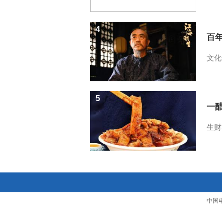
4
百
文化
5
一醋
生财
中国