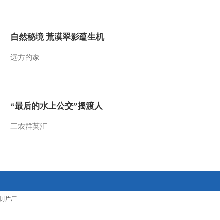
2013-09-09 11:59:18
智慧树 金龟子城堡
自然秘境 荒漠翠影蕴生机
20130831
远方的家
2013-09-01 13:42:15
智慧树 金龟子城堡 游戏
大街：危险的小巷
20130831
“最后的水上公交”摆渡人
2013-09-01 13:41:16
三农群英汇
智慧树 金龟子城堡 童话
小镇：朋友王国里的奇怪
朋友们 20130831
2013-09-01 13:41:16
智慧树 金龟子城堡 游戏
制片厂
大街：在小巷里不要走在
马路中央 20130831