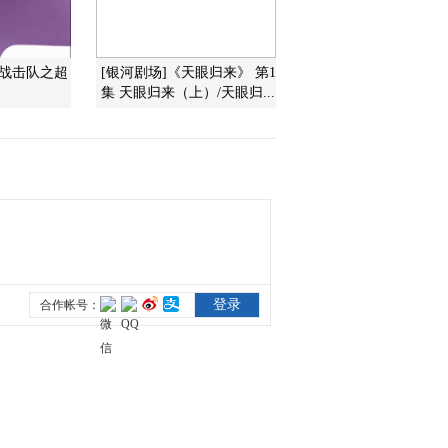
2013-09-22 16:15:49
神战击队之超
[银河剧场]《天眼归来》 第1
智慧树 金龟子城堡 游戏
集 天眼归来（上）/天眼归...
大街：下雨天打伞时要把
伞举高一点 20130914
2013-09-15 13:58:51
智慧树 金龟子城堡 游戏
大街：雨雪天道路须知！
20130914
2013-09-15 13:57:51
智慧树 金龟子城堡 童话
小镇：一定要帮助我的朋
友们 20130914
2013-09-15 13:57:51
智慧树 金龟子城堡
20130914