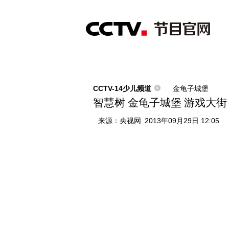
首页
直播
节目单
综合
新闻
财经
综艺
中文国际
体
CCTV-14少儿频道
金龟子城堡
智慧树 金龟子城堡 游戏大街
来源：
央视网
2013年09月29日 12:05