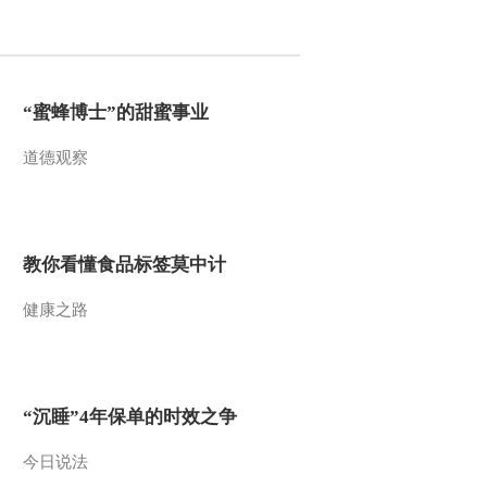
2013-09-15 13:54:50
智慧树 金龟子城堡 游戏
大街：小朋友不要站在驾
“蜜蜂博士”的甜蜜事业
驶员看不见的死角区
20130907
道德观察
2013-09-09 12:07:18
智慧树 金龟子城堡 游戏
大街：司机的视线盲区
危险！ 20130907
教你看懂食品标签莫中计
2013-09-09 12:07:18
健康之路
智慧树 金龟子城堡 童话
小镇：金龟子和朋友们的
水下奇遇 20130907
2013-09-09 12:05:17
“沉睡”4年保单的时效之争
智慧树 金龟子城堡
20130907
今日说法