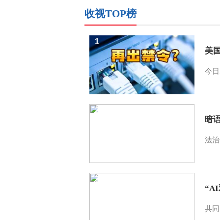
收视TOP榜
1
美
今日
2
暗
法治
3
“A
共同