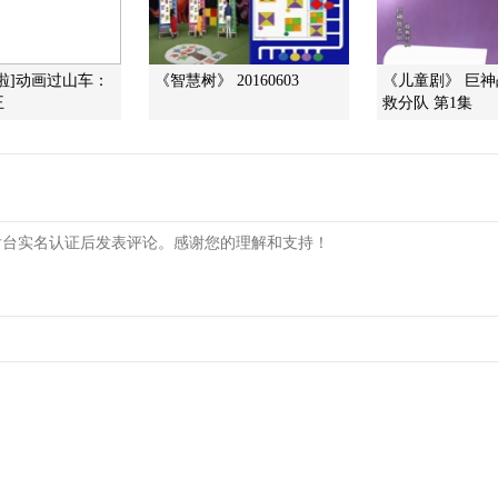
年啦]动画过山车：
《智慧树》 20160603
《儿童剧》 巨
王
救分队 第1集