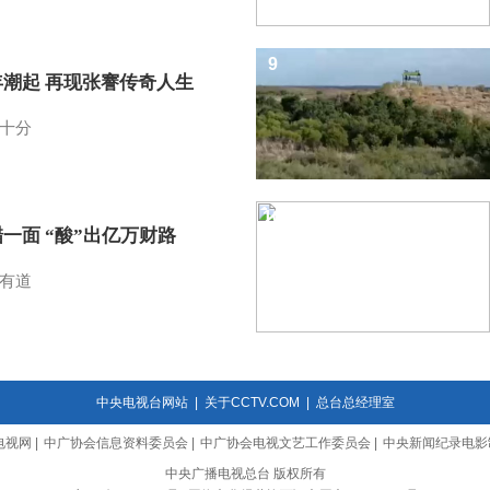
9
年潮起 再现张謇传奇人生
十分
10
一面 “酸”出亿万财路
有道
中央电视台网站
|
关于CCTV.COM
|
总台总经理室
电视网
|
中广协会信息资料委员会
|
中广协会电视文艺工作委员会
|
中央新闻纪录电影
中央广播电视总台 版权所有