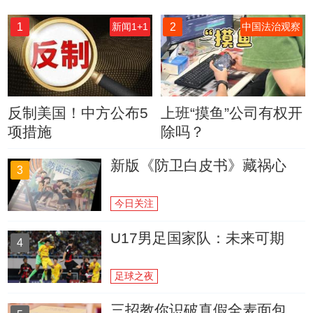
1
2
新闻1+1
中国法治观察
反制美国！中方公布5
上班“摸鱼”公司有权开
项措施
除吗？
新版《防卫白皮书》藏祸心
3
今日关注
U17男足国家队：未来可期
4
足球之夜
三招教你识破真假全麦面包