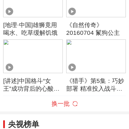
[地理·中国]雄狮竟用
《自然传奇》
喝水、吃草缓解饥饿
20160704 鬣狗公主
[讲述]中国格斗“女
《猎手》第5集：巧妙
王”成功背后的心酸历
部署 精准投入战斗力
程
一场堪比教科书式的
换一批
捕猎
央视榜单