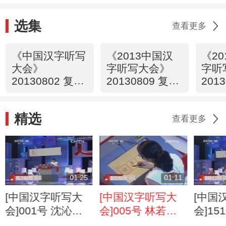
选集
查看更多
《中国汉字听写
《2013中国汉
《2
大会》
字听写大会》
字听
20130802 复赛
20130809 复赛
201
第一场
第一场
第二
精选
查看更多
01:25
01:11
[中国汉字听写大
[中国汉字听写大
[中国
会]001号 沈沁
会]005号 林若
会]15
源“氤氲”
希“伏羲”
尘“撷英