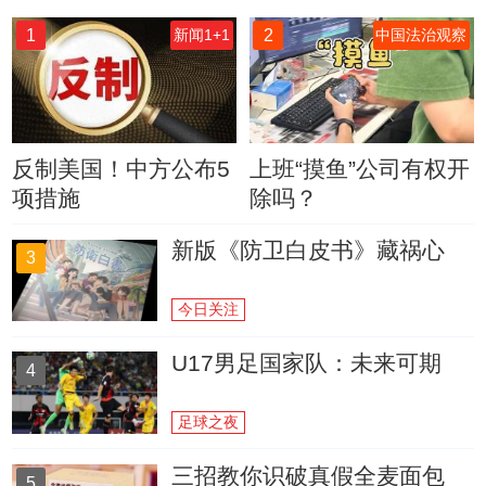
1
2
新闻1+1
中国法治观察
反制美国！中方公布5
上班“摸鱼”公司有权开
项措施
除吗？
新版《防卫白皮书》藏祸心
3
今日关注
U17男足国家队：未来可期
4
足球之夜
三招教你识破真假全麦面包
5