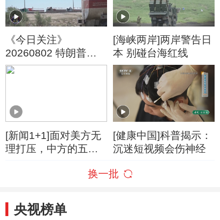
《今日关注》
[海峡两岸]两岸警告日
20260802 特朗普叫
本 别碰台海红线
停“最大规模”打击 伊
朗称摧毁美军F-35战
机
[新闻1+1]面对美方无
[健康中国]科普揭示：
理打压，中方的五项
沉迷短视频会伤神经
反制！
换一批
央视榜单