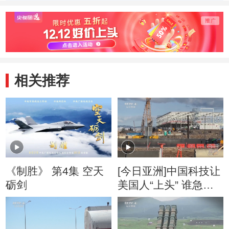
20130927
20130927
20130
相关推荐
《制胜》 第4集 空天
[今日亚洲]中国科技让
砺剑
美国人“上头” 谁急
了？