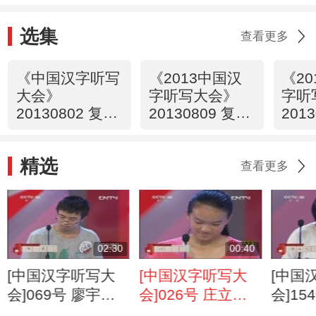
选集
查看更多
《中国汉字听写
《2013中国汉
《2
大会》
字听写大会》
字听
20130802 复赛
20130809 复赛
201
第一场
第一场
第二
精选
查看更多
02:30
00:40
[中国汉字听写大
[中国汉字听写大
[中国
会]069号 廖宇
会]026号 庄立
会]15
轩“铁蒺藜”
滔“悭吝”
蕾“楞