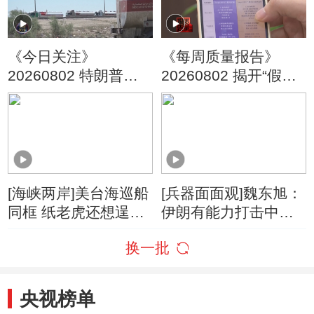
《今日关注》
《每周质量报告》
20260802 特朗普叫
20260802 揭开“假洋
停“最大规模”打击 伊
牌”的真面目
朗称摧毁美军F-35战
机
[海峡两岸]美台海巡船
[兵器面面观]魏东旭：
同框 纸老虎还想逞
伊朗有能力打击中东
威？
美军F-35部署基地
换一批
央视榜单