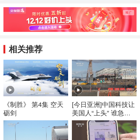
20130927
20130927
20130
相关推荐
《制胜》 第4集 空天
[今日亚洲]中国科技让
砺剑
美国人“上头” 谁急
了？