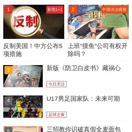
1
2
新闻1+1
中国法治观察
反制美国！中方公布5
上班“摸鱼”公司有权开
项措施
除吗？
新版《防卫白皮书》藏祸心
3
今日关注
U17男足国家队：未来可期
4
足球之夜
三招教你识破真假全麦面包
5