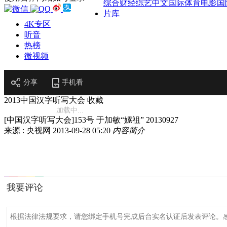
综合
财经
综艺
中文国际
体育
电影
国
片库
4K专区
听音
热榜
微视频
分享
手机看
2013中国汉字听写大会
收藏
加载中...
[中国汉字听写大会]153号 于加敏“嫘祖” 20130927
来源 : 央视网
2013-09-28 05:20
内容简介