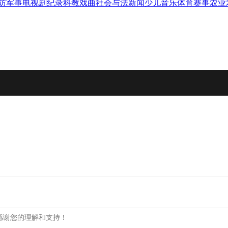
防军事
电视剧
纪录
科教
戏曲
社会与法
新闻
少儿
音乐
体育赛事
农业