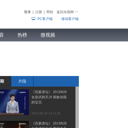
女皇武则天 32 这个女人
不寻常
登录
|
注册
|
帮助
返回央视网
>>
PC客户端
移动客户端
2013-10-02 13:56:23
《百家讲坛》 20131001
音
热榜
女皇武则天31 大唐新气
微视频
象
儿
音乐
体育赛事
农业农村
2013-10-01 14:33:09
《百家讲坛》 20130930
女皇武则天 30 逼宫长生
殿
期
片段
2013-09-30 13:48:42
《百家讲坛》 20130929
女皇武则天29 谁敢动我
的宝贝
2013-09-29 14:13:26
《百家讲坛》 20130928