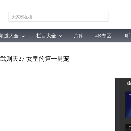
频道大全
栏目大全
片库
4K专区
听
育
电影
国防军事
电视剧
纪录
科教
戏曲
社会与法
少
女皇武则天27 女皇的第一男宠
往