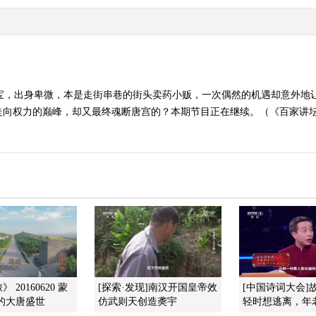
小宝，出身卑微，本是走街串巷的街头卖药小贩，一次偶然的机遇却意外地
权力的巅峰，却又最终魂断唐宫的？本期节目正在继续。（《百家讲坛》 20
 20160620 蒙
[探索·发现]南汉开国皇帝效
[中国诗词大会]
的大唐盛世
仿武则天创造䶮宇
轻时想逃离，年老