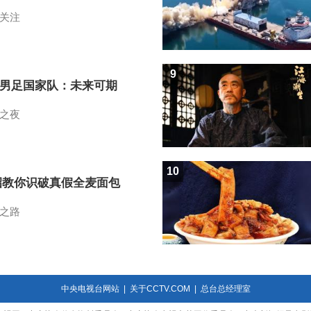
关注
9
7男足国家队：未来可期
之夜
10
招教你识破真假全麦面包
之路
中央电视台网站
|
关于CCTV.COM
|
总台总经理室