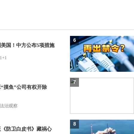
6
制美国！中方公布5项措施
1+1
7
班“摸鱼”公司有权开除
？
法治观察
8
版《防卫白皮书》藏祸心