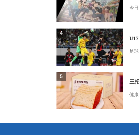
今日
4
U1
足球
5
三
健康