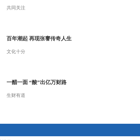
共同关注
2013-09-12 13:50:05
《百家讲坛》 20130911
女皇武则天11 天上有两
个太阳
百年潮起 再现张謇传奇人生
2013-09-11 16:41:51
文化十分
《百家讲坛》 20130910
女皇武则天 10 面对权力
的爱情
2013-09-10 13:53:34
一醋一面 “酸”出亿万财路
《百家讲坛》 20130909
女皇武则天9 国母的家务
生财有道
事
2013-09-09 19:07:23
《百家讲坛》 20130908
女皇武则天8 捕杀最后的
大鱼