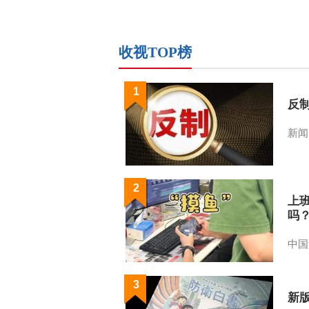
收视TOP榜
1
反
新闻
2
上
吗
中国
3
新