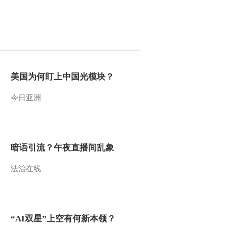
2013-09-16 13:45:06
《百家讲坛》 20130915
女皇武则天15 唐高宗的
遗嘱
2013-09-15 18:48:55
美国为何盯上中国光模块？
《百家讲坛》 20130914
今日亚洲
女皇武则天14 与儿子斗
法
2013-09-14 13:54:36
暗语引流？午夜直播间乱象
《百家讲坛》 20130913
女皇武则天13 无情最是
帝王家
法治在线
2013-09-13 14:56:21
《百家讲坛》 20130912
女皇武则天12 皇后也有
“AI双星”上空有何新本领？
升级版