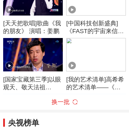
[天天把歌唱]歌曲《我
[中国科技创新盛典]
的朋友》 演唱：姜鹏
《FAST的宇宙来信》
嘉宾：姜鹏
[国家宝藏第三季]以眼
[我的艺术清单]高希希
观天、敬天法祖
的艺术清单——《三
FAST“天眼”项目总工
国演义》
换一批
程师姜鹏讲述现代探
测技术
央视榜单