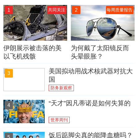
1
2
共同关注
每周质量报告
伊朗展示被击落的美
为何戴了太阳镜反而
以飞机残骸
头晕眼胀？
美国拟动用战术核武器对抗大
3
国
防务新观察
“天才”因凡蒂诺是如何失算的
4
世界周刊
饭后踮脚尖真的能降血糖吗？
5