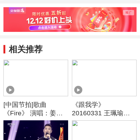
相关推荐
[中国节拍]歌曲
《跟我学》
《Fire》 演唱：姜鹏
20160331 王珮瑜教
舞蹈：Zumba舞蹈团
京剧《捉放曹》
（四）