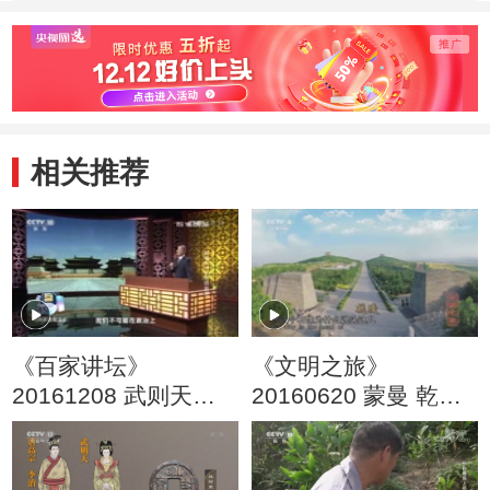
相关推荐
《百家讲坛》
《文明之旅》
20161208 武则天
20160620 蒙曼 乾陵
（14）失控的皇后
里的大唐盛世