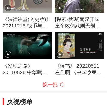
《法律讲堂(文史版)》
[探索·发现]南汉开国
20211215 钱币与王
皇帝效仿武则天创造
朝·武则天铸币
䶮宇
《发现之路》
《读书》 20220511
20110526 中华武功
左丘萌 《中国妆束
第四集 武科及第
——大唐女儿行》 古
换一批
代女子时尚指南：
《中国妆束》
央视榜单