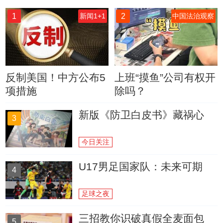
1
2
新闻1+1
中国法治观察
反制美国！中方公布5
上班“摸鱼”公司有权开
项措施
除吗？
新版《防卫白皮书》藏祸心
3
今日关注
U17男足国家队：未来可期
4
足球之夜
三招教你识破真假全麦面包
5