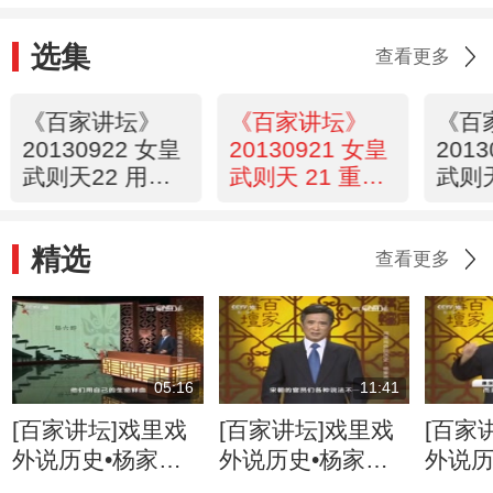
选集
查看更多
《百家讲坛》
《百家讲坛》
《百
20130922 女皇
20130921 女皇
201
武则天22 用酷
武则天 21 重用
武则天
吏结束酷吏政治
酷吏
无二
精选
查看更多
05:16
11:41
[百家讲坛]戏里戏
[百家讲坛]戏里戏
[百家
外说历史•杨家将
外说历史•杨家将
外说历
六郎的儿子都有谁
六郎与寇准的交情
名将