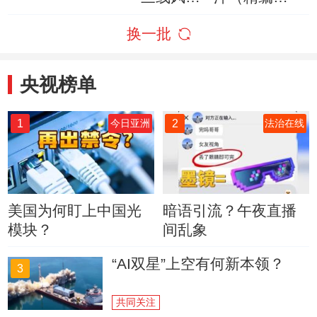
云》精编版
版）》
换一批
央视榜单
1
2
今日亚洲
法治在线
美国为何盯上中国光
暗语引流？午夜直播
模块？
间乱象
“AI双星”上空有何新本领？
3
共同关注