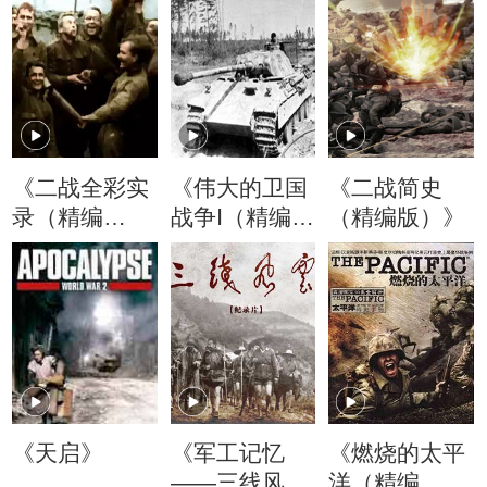
《二战全彩实
《伟大的卫国
《二战简史
录（精编
战争Ⅰ（精编
（精编版）》
版）》
版）》
《天启》
《军工记忆
《燃烧的太平
——三线风
洋（精编