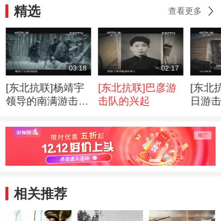
精选
查看更多
03:18
02:17
[东北抗联]杨靖宇
[东北抗联]巴彦游
[东北
领导的南满游击队
击队的兴起
日游击
的壮大惹来了日军
起伏
的4次“讨伐”
相关推荐