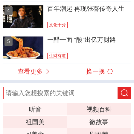
百年潮起 再现张謇传奇人生
4
文化十分
一醋一面 “酸”出亿万财路
5
生财有道
查看更多
换一换
听音
视频百科
祖国美
微故事