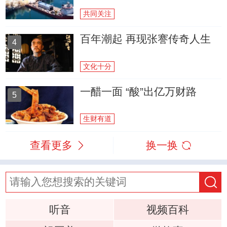
共同关注
百年潮起 再现张謇传奇人生
4
文化十分
一醋一面 “酸”出亿万财路
5
生财有道
查看更多
换一换
听音
视频百科