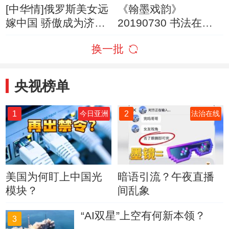
[中华情]俄罗斯美女远
《翰墨戏韵》
嫁中国 骄傲成为济南
20190730 书法在校
媳妇儿
园·山东济南
换一批
央视榜单
1
2
今日亚洲
法治在线
美国为何盯上中国光
暗语引流？午夜直播
模块？
间乱象
“AI双星”上空有何新本领？
3