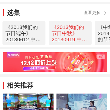
选集
查看更多
《2013我们的
《2013我们的
《中
节日端午》
节日中秋》
201
20130612 中华
20130919 中华
的节
长歌行
长歌行
相关推荐