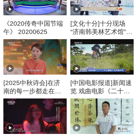
《2020传奇中国节端
[文化十分]十分现场
午》 20200625
“济南韩美林艺术馆”开
馆 千余件艺术精品展
出
[2025中秋诗会]在济
[中国电影报道]新闻速
南的每一步都走在历
览 戏曲电影《二十二
史之上
万公里路》在济南开
机