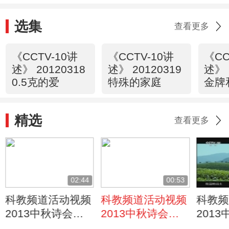
选集
查看更多
《CCTV-10讲
《CCTV-10讲
《CC
述》 20120318
述》 20120319
述》 
0.5克的爱
特殊的家庭
金牌
精选
查看更多
02:44
00:53
科教频道活动视频
科教频道活动视频
科教频
2013中秋诗会
2013中秋诗会
201
《那时我正骑车回
《明月》
《边界