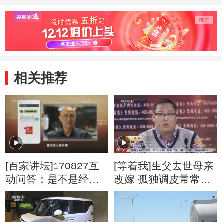
家》
相关推荐
[百家讲坛]170827互
[等着我]生父去世母亲
动问答：是不是经过
改嫁 孤独调皮常常挨
进化人类变得越来越
打
帅