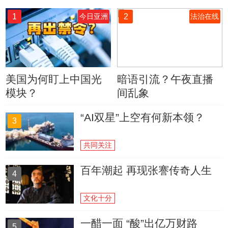
1
2
今日亚洲
法治在线
美国为何盯上中国光
暗语引流？午夜直播
模块？
间乱象
“AI双星”上空有何新本领？
3
共同关注
百年潮起 再现张謇传奇人生
4
文化十分
一醋一面 “酸”出亿万财路
5