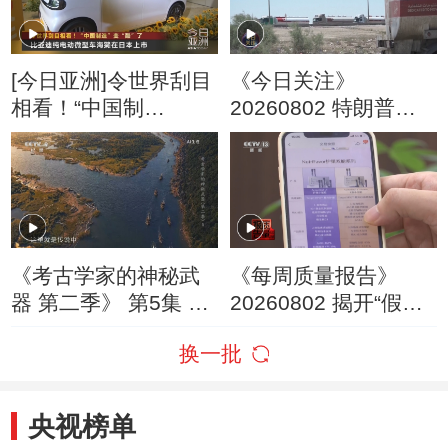
[今日亚洲]令世界刮目
《今日关注》
相看！“中国制
20260802 特朗普叫
造”变“酷”了
停“最大规模”打击 伊
朗称摧毁美军F-35战
机
《考古学家的神秘武
《每周质量报告》
器 第二季》 第5集 沉
20260802 揭开“假洋
没的古战场
牌”的真面目
换一批
央视榜单