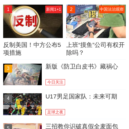
1
2
新闻1+1
中国法治观察
反制美国！中方公布5
上班“摸鱼”公司有权开
项措施
除吗？
新版《防卫白皮书》藏祸心
3
今日关注
U17男足国家队：未来可期
4
足球之夜
三招教你识破真假全麦面包
5