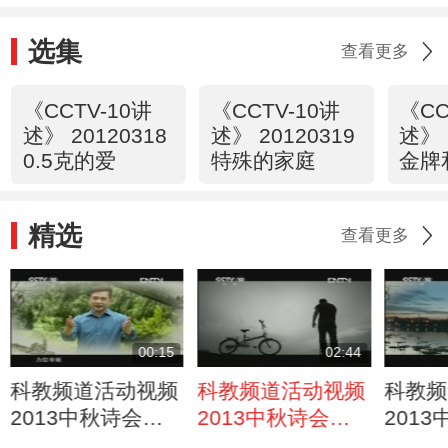
选集
查看更多
《CCTV-10讲
《CCTV-10讲
《CC
述》 20120318
述》 20120319
述》 
0.5克的爱
特殊的家庭
金牌
精选
查看更多
00:15
02:44
科教频道活动视频
科教频道活动视频
科教频
2013中秋诗会宣
2013中秋诗会
201
传片3
《那时我正骑车回
《明月