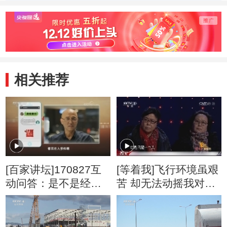
家》
相关推荐
[百家讲坛]170827互
[等着我]飞行环境虽艰
动问答：是不是经过
苦 却无法动摇我对飞
进化人类变得越来越
行事业的热爱
帅