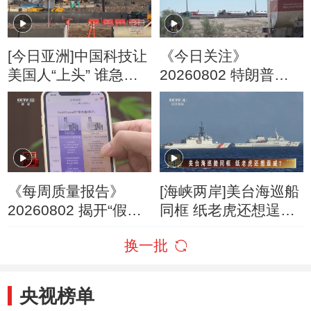
[今日亚洲]中国科技让
《今日关注》
美国人“上头” 谁急
20260802 特朗普叫
了？
停“最大规模”打击 伊
朗称摧毁美军F-35战
机
《每周质量报告》
[海峡两岸]美台海巡船
20260802 揭开“假洋
同框 纸老虎还想逞
牌”的真面目
威？
换一批
央视榜单