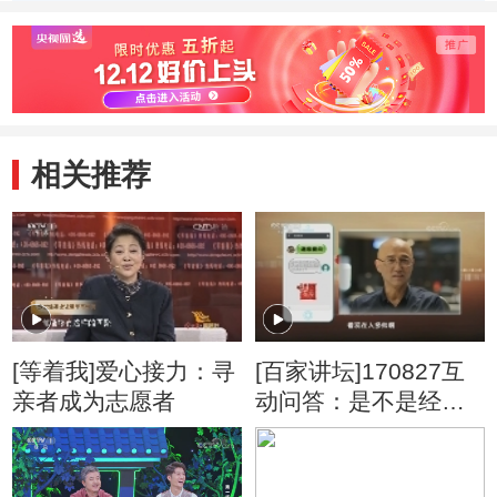
月》刘禹锡（唐）
凝（唐）
相关推荐
[等着我]爱心接力：寻
[百家讲坛]170827互
亲者成为志愿者
动问答：是不是经过
进化人类变得越来越
帅