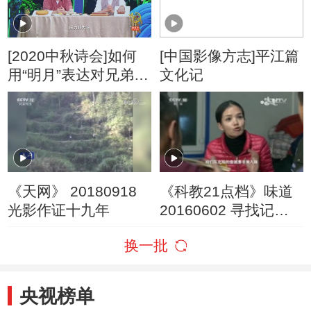
[2020中秋诗会]如何
[中国影像方志]平江篇
用“明月”表达对兄弟的
文化记
不舍和思念？
《天网》 20180918
《科教21点档》味道
光影作证十九年
20160602 寻找记忆
中的年味（六）
换一批
央视榜单