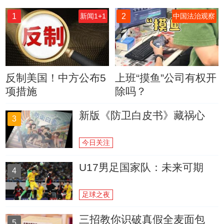
1
2
新闻1+1
中国法治观察
反制美国！中方公布5
上班“摸鱼”公司有权开
项措施
除吗？
新版《防卫白皮书》藏祸心
3
今日关注
U17男足国家队：未来可期
4
足球之夜
三招教你识破真假全麦面包
5