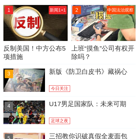
1
2
新闻1+1
中国法治观察
反制美国！中方公布5
上班“摸鱼”公司有权开
项措施
除吗？
新版《防卫白皮书》藏祸心
3
今日关注
U17男足国家队：未来可期
4
足球之夜
三招教你识破真假全麦面包
5