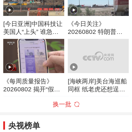
[今日亚洲]中国科技让
《今日关注》
美国人“上头” 谁急
20260802 特朗普叫
了？
停“最大规模”打击 伊
朗称摧毁美军F-35战
机
《每周质量报告》
[海峡两岸]美台海巡船
20260802 揭开“假洋
同框 纸老虎还想逞
牌”的真面目
威？
换一批
央视榜单