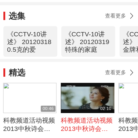
选集
查看更多
《CCTV-10讲
《CCTV-10讲
《CC
述》 20120318
述》 20120319
述》 
0.5克的爱
特殊的家庭
金牌
精选
查看更多
00:46
02:10
科教频道活动视频
科教频道活动视频
科教频
2013中秋诗会
2013中秋诗会
201
《团圆》
《我热爱这个夜
《八月