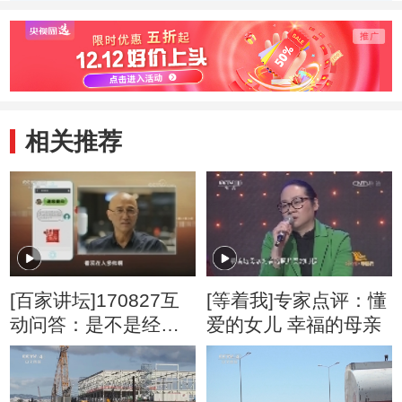
晚》作者：马铃薯
月》刘
兄弟
相关推荐
[百家讲坛]170827互
[等着我]专家点评：懂
动问答：是不是经过
爱的女儿 幸福的母亲
进化人类变得越来越
帅