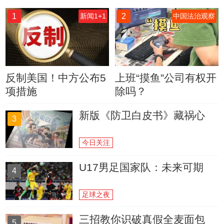
1
2
新闻1+1
中国法治观察
反制美国！中方公布5
上班“摸鱼”公司有权开
项措施
除吗？
新版《防卫白皮书》藏祸心
3
今日关注
U17男足国家队：未来可期
4
足球之夜
三招教你识破真假全麦面包
5