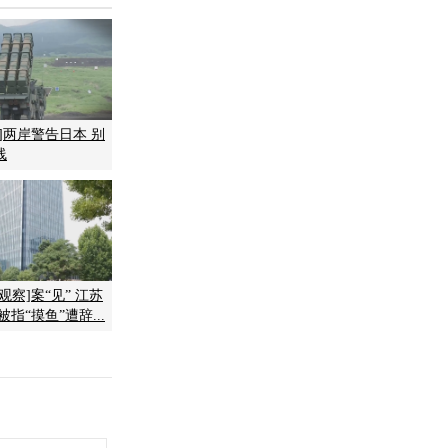
]两岸警告日本 别
线
观察]案“见” 江苏
指“摸鱼”遭辞...