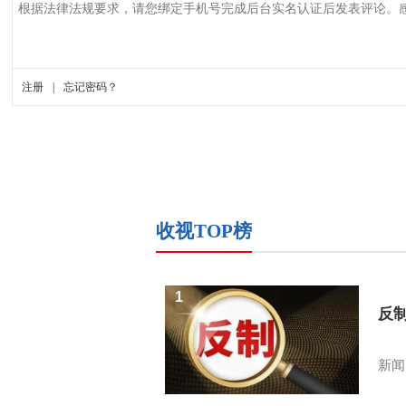
收视TOP榜
1
反
新闻