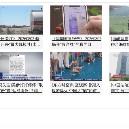
日关注》 20260802 特
《每周质量报告》 20260802
[海峡两岸
叫停“最大规模”打击...
揭开“假洋牌”的真面目
碰台海红
同关注]美伊打打停停 “取
[东方时空]时空观察 暑期入
[中国法治
击”换“达成协议”？特...
境游爆火 中国之“酷”如何...
南京 员工被