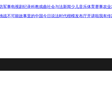
防军事
电视剧
纪录
科教
戏曲
社会与法
新闻
少儿
音乐
体育赛事
农业
挑战不可能
故事里的中国
今日说法
时代楷模发布厅
开讲啦
我有传