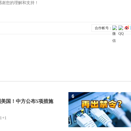
6
制美国！中方公布5项措施
1+1