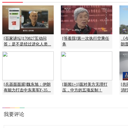
[百家讲坛]170827互动问
[等着我]第一次执行空乘任
《今
答：是不是经过进化人类...
务
朗普
[兵器面面观]魏东旭：伊朗
[新闻1+1]面对美方无理打
[共
有能力打击中东美军F-35...
压，中方的五项反制！
消打