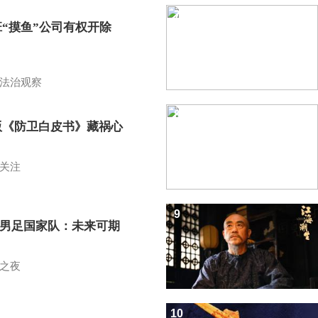
7
班“摸鱼”公司有权开除
？
法治观察
8
版《防卫白皮书》藏祸心
关注
9
7男足国家队：未来可期
之夜
10