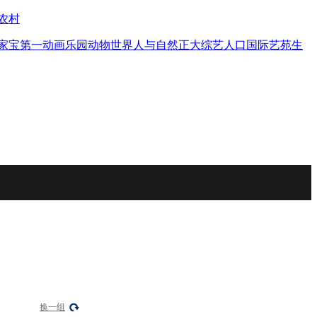
农村
家宝
第一动画乐园
动物世界
人与自然
正大综艺
人口
国际艺苑
生
换一组