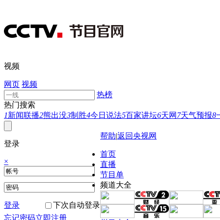
视频
网页
视频
热榜
热门搜索
1
新闻联播
2
熊出没
3
制胜
4
今日说法
5
百家讲坛
6
天网
7
天气预报
8
帮助
|
返回央视网
登录
首页
×
直播
节目单
频道大全
登录
下次自动登录
忘记密码
立即注册