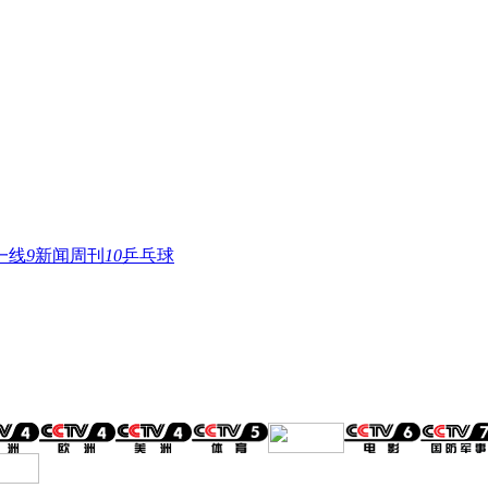
一线
9
新闻周刊
10
乒乓球