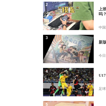
2
上
吗
中国
3
新
今日
4
U1
足球
5