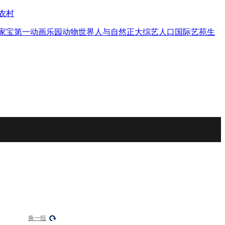
农村
家宝
第一动画乐园
动物世界
人与自然
正大综艺
人口
国际艺苑
生
换一组