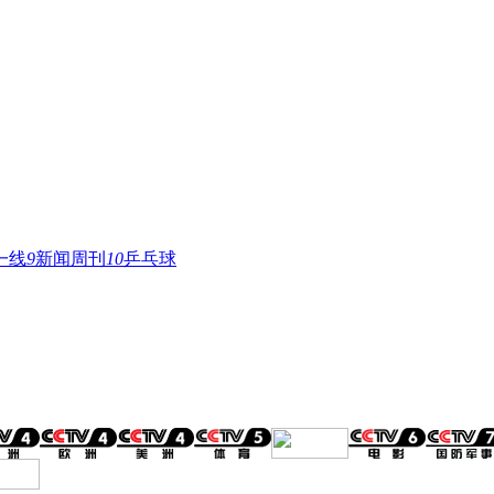
一线
9
新闻周刊
10
乒乓球