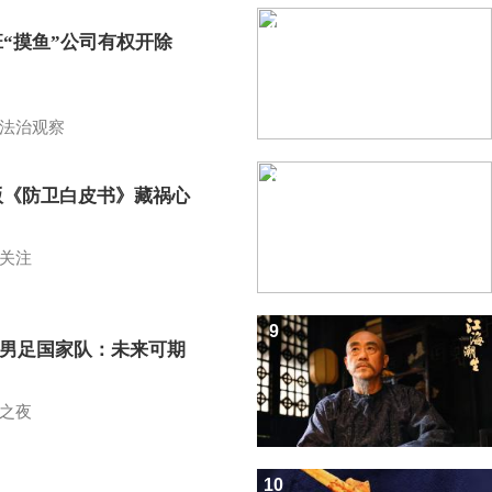
7
班“摸鱼”公司有权开除
？
法治观察
8
版《防卫白皮书》藏祸心
关注
9
7男足国家队：未来可期
之夜
10