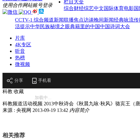
栏目大全
使用合作网站账号登录
综合
财经
综艺
中文国际
体育
电影
国
CCTV-1 综合频道
新闻联播
焦点访谈
晚间新闻
经典咏流传
活提示
中华民族
秘境之眼
典籍里的中国
中国诗词大会
片库
4K专区
听音
热榜
微视频
分享
手机看
科教
收藏
加载中...
科教频道活动视频 2013中秋诗会《秋晨九咏·秋风》骆宾王（
来源 : 央视网
2013-09-19 13:42
内容简介
相关推荐