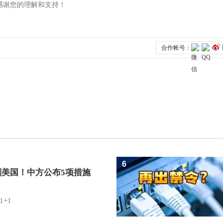
6
制美国！中方公布5项措施
1+1