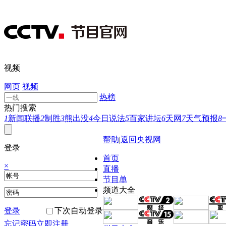
视频
网页
视频
热榜
热门搜索
1
新闻联播
2
制胜
3
熊出没
4
今日说法
5
百家讲坛
6
天网
7
天气预报
8
帮助
|
返回央视网
登录
首页
×
直播
节目单
频道大全
登录
下次自动登录
忘记密码
立即注册