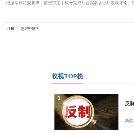
收视TOP榜
1
反
新闻