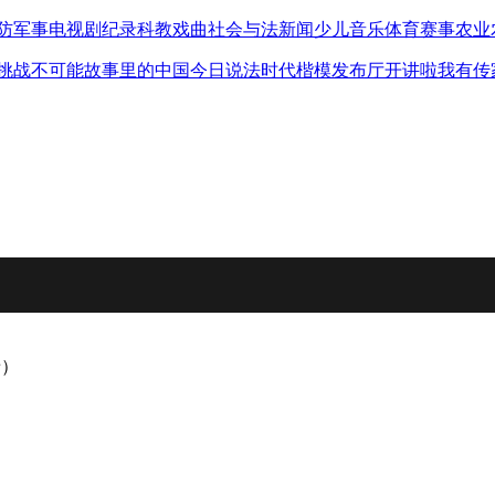
防军事
电视剧
纪录
科教
戏曲
社会与法
新闻
少儿
音乐
体育赛事
农业
挑战不可能
故事里的中国
今日说法
时代楷模发布厅
开讲啦
我有传
唐）