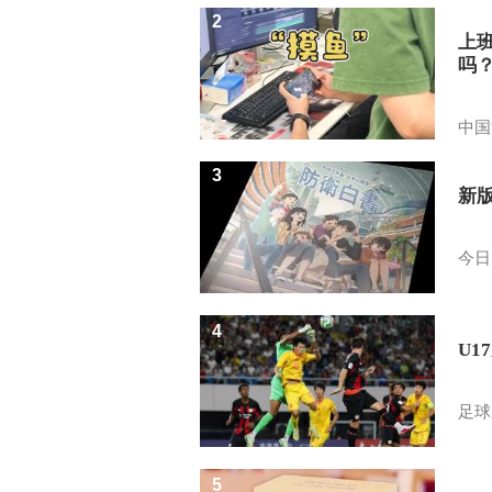
2
上
吗
中国
3
新
今日
4
U1
足球
5