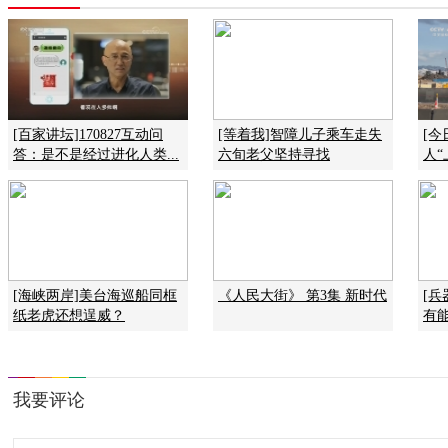
[百家讲坛]170827互动问
[等着我]智障儿子乘车走失
[
答：是不是经过进化人类...
六旬老父坚持寻找
人“
[海峡两岸]美台海巡船同框
《人民大街》 第3集 新时代
[
纸老虎还想逞威？
有能