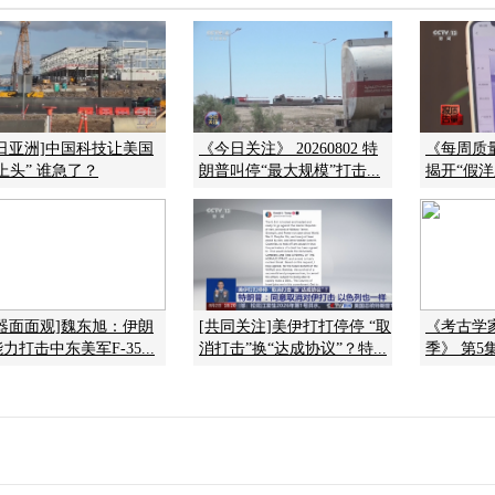
今日亚洲]中国科技让美国
《今日关注》 20260802 特
《每周质量报
上头” 谁急了？
朗普叫停“最大规模”打击...
揭开“假洋
兵器面面观]魏东旭：伊朗
[共同关注]美伊打打停停 “取
《考古学
力打击中东美军F-35...
消打击”换“达成协议”？特...
季》 第5