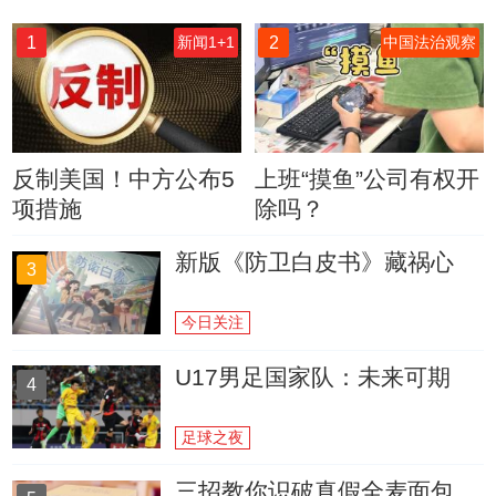
1
2
新闻1+1
中国法治观察
反制美国！中方公布5
上班“摸鱼”公司有权开
项措施
除吗？
新版《防卫白皮书》藏祸心
3
今日关注
U17男足国家队：未来可期
4
足球之夜
三招教你识破真假全麦面包