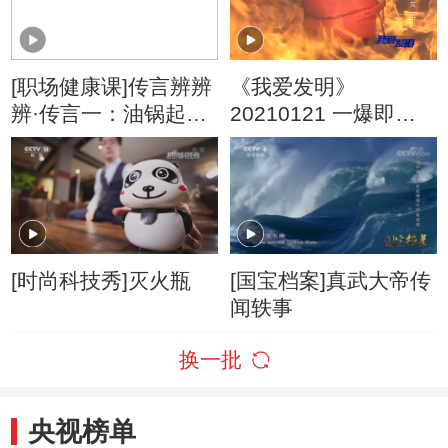
[职场健康课]传言辨辨
《我爱发明》
辨·传言一：油锅起火
20210121 一爆即灭
除了盖锅盖，还能用
（下）
油灭火吗？
[时尚科技秀]灭火瓶
[国宝档案]真武大帝传
闻轶事
换一批
央视榜单