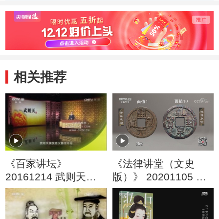
相关推荐
《百家讲坛》
《法律讲堂（文史
20161214 武则天
版）》 20201105 钱
（20）称帝前奏曲
币与王朝·见证安史之
乱的钱币（中）