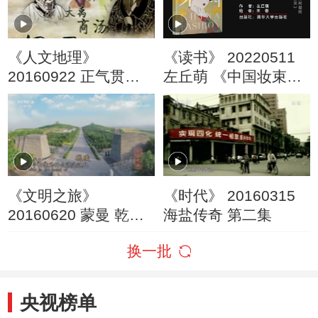
《人文地理》
《读书》 20220511
20160922 正气贯古
左丘萌 《中国妆束
今 第四集 傲骨铮铮
——大唐女儿行》 古
——刘禹锡
代女子时尚指南：
《中国妆束》
《文明之旅》
《时代》 20160315
20160620 蒙曼 乾陵
海盐传奇 第二集
里的大唐盛世
换一批
央视榜单