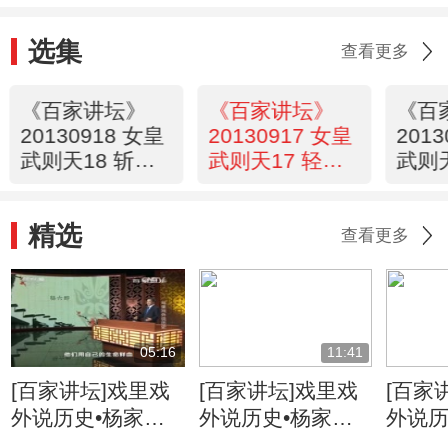
选集
查看更多
《百家讲坛》
《百家讲坛》
《百
20130918 女皇
20130917 女皇
201
武则天18 斩杀
武则天17 轻松
武则天
拦路虎
摆平大叛乱
力吞
精选
查看更多
05:16
11:41
[百家讲坛]戏里戏
[百家讲坛]戏里戏
[百家
外说历史•杨家将
外说历史•杨家将
外说历
六郎的儿子都有谁
六郎与寇准的交情
名将