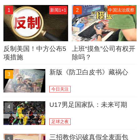
1
2
新闻1+1
中国法治观察
反制美国！中方公布5
上班“摸鱼”公司有权开
项措施
除吗？
新版《防卫白皮书》藏祸心
3
今日关注
U17男足国家队：未来可期
4
足球之夜
三招教你识破真假全麦面包
5