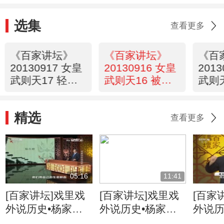
选集
查看更多
《百家讲坛》
《百家讲坛》
《百
20130917 女皇
20130916 女皇
201
武则天17 轻松
武则天16 被权
武则天
摆平大叛乱
力吞噬的母爱
宗的
精选
查看更多
05:16
11:41
[百家讲坛]戏里戏
[百家讲坛]戏里戏
[百家
外说历史•杨家将
外说历史•杨家将
外说历
六郎的儿子都有谁
六郎与寇准的交情
名将