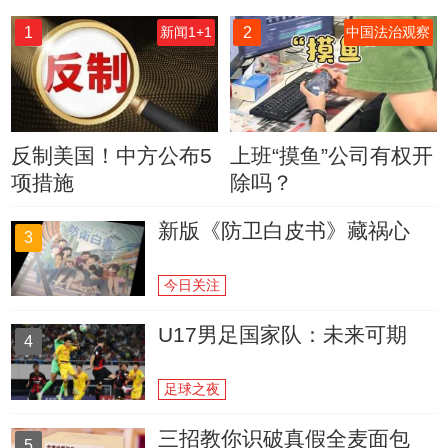
1
2
新闻1+1
中国法治观察
反制美国！中方公布5
上班“摸鱼”公司有权开
项措施
除吗？
新版《防卫白皮书》藏祸心
3
今日关注
U17男足国家队：未来可期
4
足球之夜
三招教你识破真假全麦面包
5