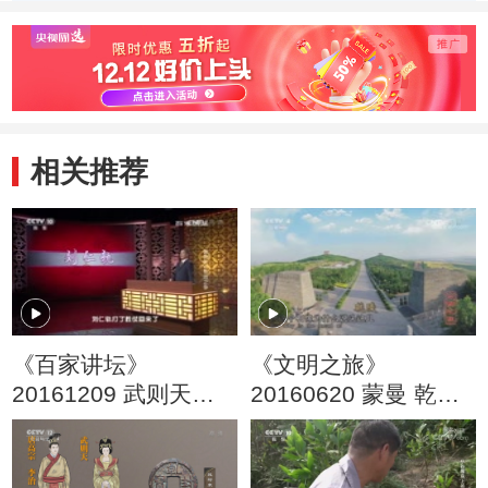
相关推荐
《百家讲坛》
《文明之旅》
20161209 武则天
20160620 蒙曼 乾陵
（15）帝后之争
里的大唐盛世