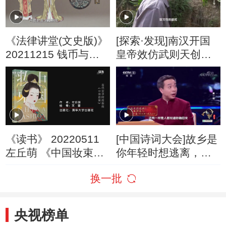
《法律讲堂(文史版)》
[探索·发现]南汉开国
20211215 钱币与王
皇帝效仿武则天创造
朝·武则天铸币
䶮宇
《读书》 20220511
[中国诗词大会]故乡是
左丘萌 《中国妆束
你年轻时想逃离，年
——大唐女儿行》 古
老难回去的地方
换一批
代女子时尚指南：
《中国妆束》
央视榜单