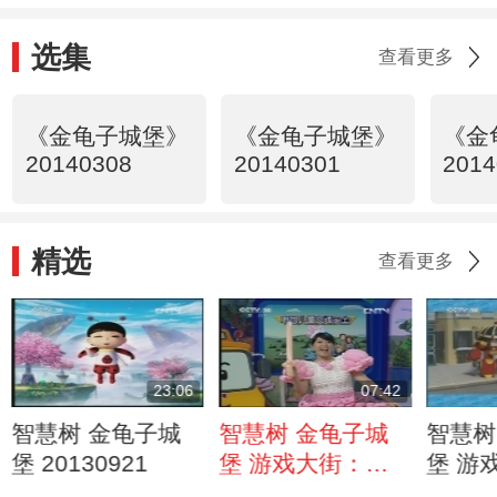
选集
查看更多
《金龟子城堡》
《金龟子城堡》
《金
20140308
20140301
2014
精选
查看更多
23:06
07:42
智慧树 金龟子城
智慧树 金龟子城
智慧树
堡 20130921
堡 游戏大街：下
堡 游
雨天打伞时要把伞
雪天道