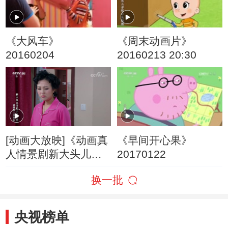
《大风车》
《周末动画片》
20160204
20160213 20:30
[动画大放映]《动画真
《早间开心果》
人情景剧新大头儿子
20170122
和小头爸爸》 第31集
换一批
长高计划
央视榜单