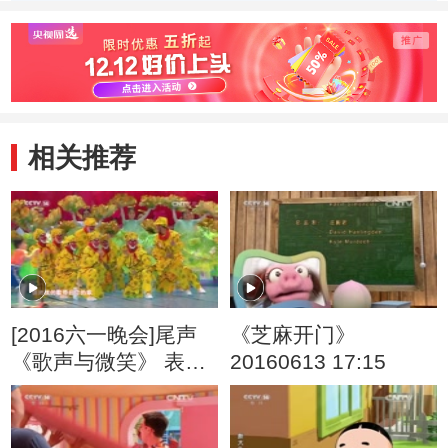
举高一点
20130
20130914
相关推荐
[2016六一晚会]尾声
《芝麻开门》
《歌声与微笑》 表
20160613 17:15
演：银河少儿电视艺
术团等