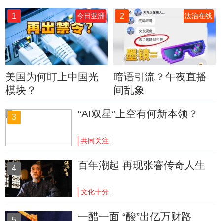
1
2
今日亚洲
法治在线
美国为何盯上中国光
暗语引流？午夜直播
模块？
间乱象
“AI双星”上空有何新本领？
3
共同关注
百年潮起 再现张謇传奇人生
4
文化十分
一醋一面 “酸”出亿万财路
5