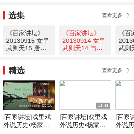
选集
查看更多
《百家讲坛》
《百家讲坛》
《百
20130915 女皇
20130914 女皇
201
武则天15 唐高
武则天14 与儿
武则天
宗的遗嘱
子斗法
最是
精选
查看更多
05:16
11:41
[百家讲坛]戏里戏
[百家讲坛]戏里戏
[百家
外说历史•杨家将
外说历史•杨家将
外说历
六郎的儿子都有谁
六郎与寇准的交情
名将