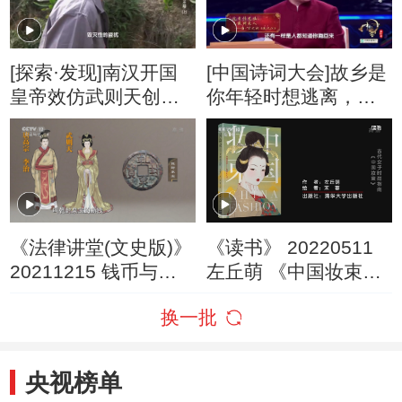
[探索·发现]南汉开国
[中国诗词大会]故乡是
皇帝效仿武则天创造
你年轻时想逃离，年
䶮宇
老难回去的地方
《法律讲堂(文史版)》
《读书》 20220511
20211215 钱币与王
左丘萌 《中国妆束
朝·武则天铸币
——大唐女儿行》 古
换一批
代女子时尚指南：
《中国妆束》
央视榜单