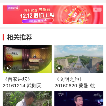
相关推荐
《百家讲坛》
《文明之旅》
20161214 武则天
20160620 蒙曼 乾陵
（20）称帝前奏曲
里的大唐盛世