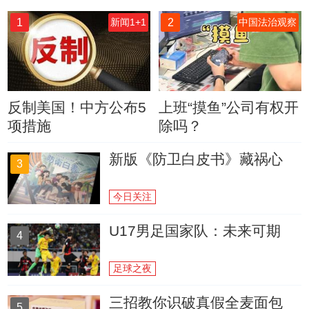
1
2
新闻1+1
中国法治观察
反制美国！中方公布5
上班“摸鱼”公司有权开
项措施
除吗？
新版《防卫白皮书》藏祸心
3
今日关注
U17男足国家队：未来可期
4
足球之夜
三招教你识破真假全麦面包
5