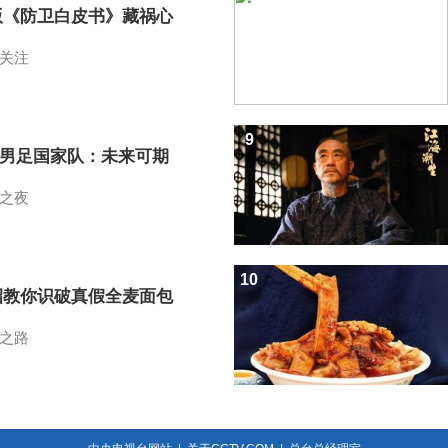
版《防卫白皮书》藏祸心
关注
9
7男足国家队：未来可期
之夜
10
招教你识破真假全麦面包
之路