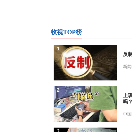
收视TOP榜
1
反
新闻
2
上
吗
中国
3