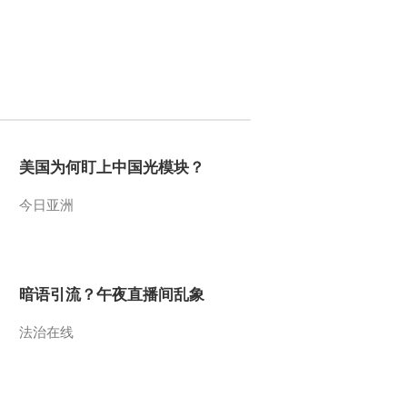
口
2013-09-14 08:28:03
[视频]美国司法部开始调
查葛兰素史克
2013-09-14 08:26:03
美国为何盯上中国光模块？
[视频]关注福岛核污水泄
漏：可控？失控？东电表
态自相矛盾
今日亚洲
2013-09-14 08:22:03
[视频]关注叙利亚局势：
潘基文称调查将证实叙有
暗语引流？午夜直播间乱象
化武使用
法治在线
2013-09-14 08:20:04
[视频]关注叙利亚局势：
法英美三国外长将于下周
一会谈