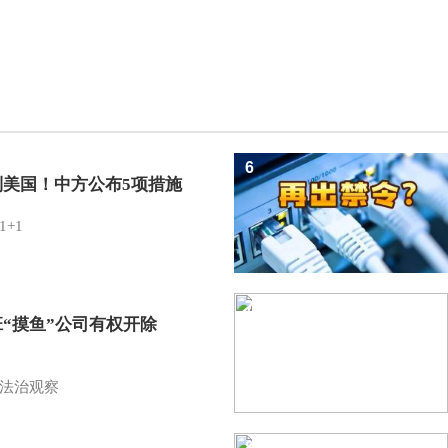
6
制美国！中方公布5项措施
1+1
7
班“摸鱼”公司有权开除
？
法治观察
8