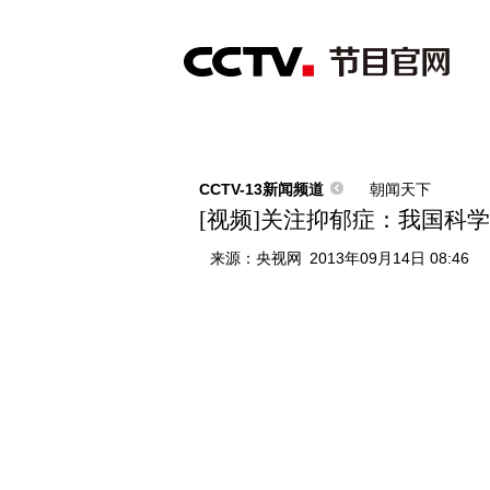
首页
直播
节目单
综合
新闻
财经
综艺
中文国际
体
CCTV-13新闻频道
朝闻天下
[视频]关注抑郁症：我国科
来源：
央视网
2013年09月14日 08:46