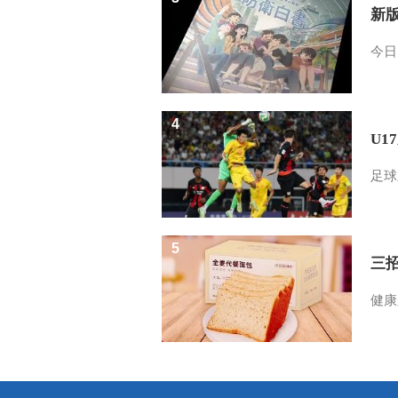
新
今日
4
U1
足球
5
三
健康