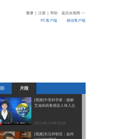
火装备展：军品民用功用
大 前景看好
登录
|
注册
|
帮助
返回央视网
>>
PC客户端
移动客户端
2013-09-14 08:56:08
[视频]乌克兰：走近
音
热榜
安-225大型运输机
微视频
儿
音乐
体育赛事
农业农村
2013-09-14 08:56:08
[视频]关注抑郁症·新闻链
接 抑郁症：自杀人群幕
后最大黑手
期
片段
2013-09-14 08:50:06
[视频]中美科学家：破解
艾滋病病毒感染人体入点
2013-09-14 08:50:04
[视频]关注抑郁症：如何