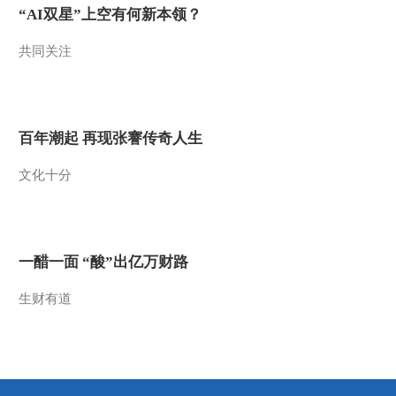
“AI双星”上空有何新本领？
2013-09-14 08:20:03
共同关注
[视频]关注叙利亚局势：
禁止化武组织称叙已与其
取得联系
2013-09-14 08:20:03
百年潮起 再现张謇传奇人生
[视频]关注叙利亚局势 俄
文化十分
媒：俄美今日继续举行会
谈
2013-09-14 08:18:05
[视频]各方高度评价习近
一醋一面 “酸”出亿万财路
平主席中亚之行
生财有道
2013-09-14 08:18:04
[视频]时政新闻