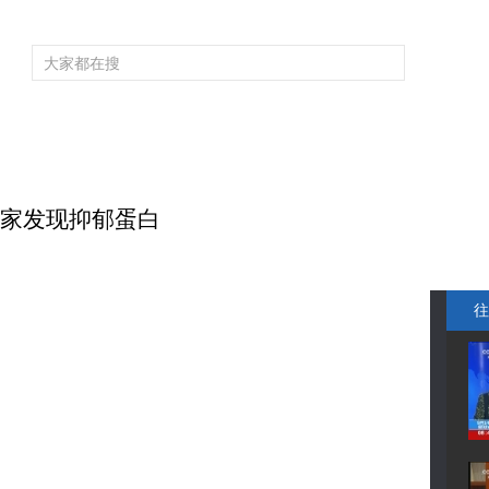
频道大全
栏目大全
片库
4K专区
听
育
电影
国防军事
电视剧
纪录
科教
戏曲
社会与法
少
学家发现抑郁蛋白
往