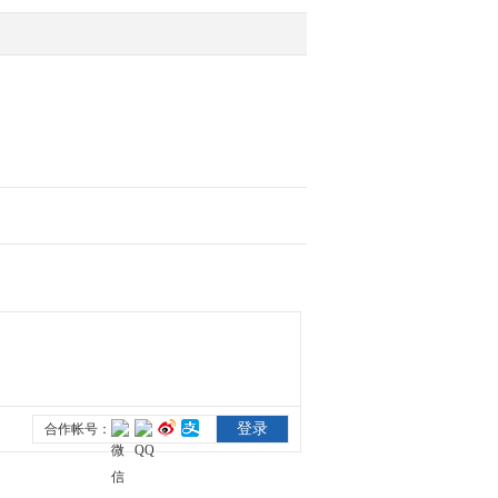
2013-09-14 08:40:05
[视频]埃及：多地爆发游
行示威致一人死亡
2013-09-14 08:40:05
[视频]卢浮宫假门票事
件：检票加强 中国游客
游览未受影响
2013-09-14 08:38:03
[视频]卢浮宫假门票事
件：中国游客海外游应具
备防范意识
2013-09-14 08:36:02
[视频]中国外交部：望日
本不要为扩充军备制造借