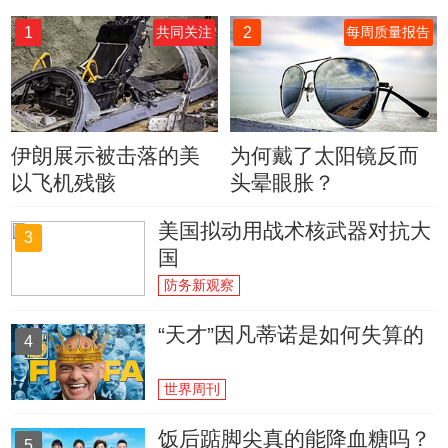
1
2
共同关注
每周质量报告
伊朗展示被击落的美
为何戴了太阳镜反而
以飞机残骸
头晕眼胀？
美国拟动用战术核武器对抗大
3
国
防务新观察
“天才”因凡蒂诺是如何失算的
4
世界周刊
饭后踮脚尖真的能降血糖吗？
5