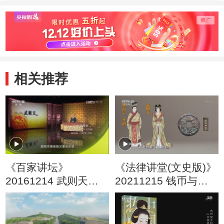
相关推荐
《百家讲坛》
《法律讲堂(文史版)》
20161214 武则天
20211215 钱币与王
（20）称帝前奏曲
朝·武则天铸币