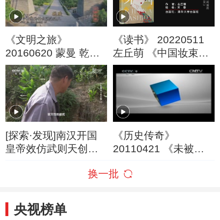
《文明之旅》
《读书》 20220511
20160620 蒙曼 乾陵
左丘萌 《中国妆束
里的大唐盛世
——大唐女儿行》 古
代女子时尚指南：
《中国妆束》
[探索·发现]南汉开国
《历史传奇》
皇帝效仿武则天创造
20110421 《未被发
䶮宇
掘的皇陵》 第四集 无
换一批
字碑下（下集）
央视榜单