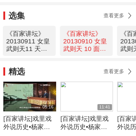
选集
查看更多
《百家讲坛》
《百家讲坛》
《百
20130911 女皇
20130910 女皇
201
武则天11 天上
武则天 10 面对
武则
有两个太阳
权力的爱情
家务
精选
查看更多
05:16
11:41
[百家讲坛]戏里戏
[百家讲坛]戏里戏
[百家
外说历史•杨家将
外说历史•杨家将
外说历
六郎的儿子都有谁
六郎与寇准的交情
名将