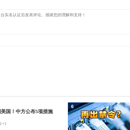
6
制美国！中方公布5项措施
1+1