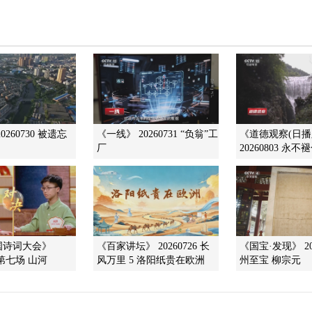
0260730 被遗忘
《一线》 20260731 “负翁”工
《道德观察(日播
厂
20260803 永不
中国诗词大会》
《百家讲坛》 20260726 长
《国宝·发现》 202
0 第七场 山河
风万里 5 洛阳纸贵在欧洲
州至宝 柳宗元