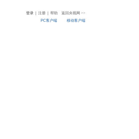
登录
|
注册
|
帮助
返回央视网
>>
PC客户端
移动客户端
音
热榜
微视频
儿
音乐
体育赛事
农业农村