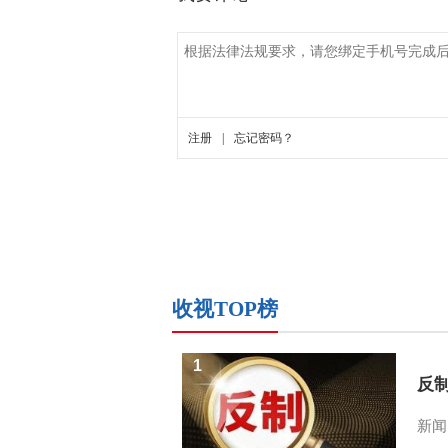
收视TOP榜
1
反
新闻