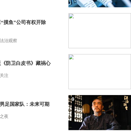
7
班“摸鱼”公司有权开除
？
法治观察
8
版《防卫白皮书》藏祸心
关注
9
7男足国家队：未来可期
之夜