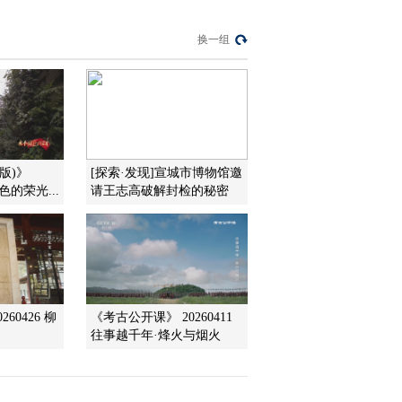
换一组
版)》
[探索·发现]宣城市博物馆邀
褪色的荣光...
请王志高破解封检的秘密
60426 柳
《考古公开课》 20260411
往事越千年·烽火与烟火