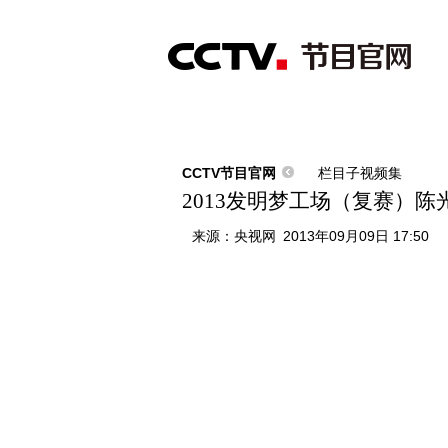
首页
直播
节目单
综合
新闻
财经
综艺
中文国际
体
CCTV节目官网
栏目子视频集
2013发明梦工场（复赛）陈
来源：
央视网
2013年09月09日 17:50