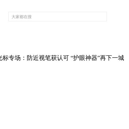
频道大全
栏目大全
片库
4K专区
听
育
电影
国防军事
电视剧
纪录
科教
戏曲
社会与法
少
光标专场：防近视笔获认可 “护眼神器”再下一城