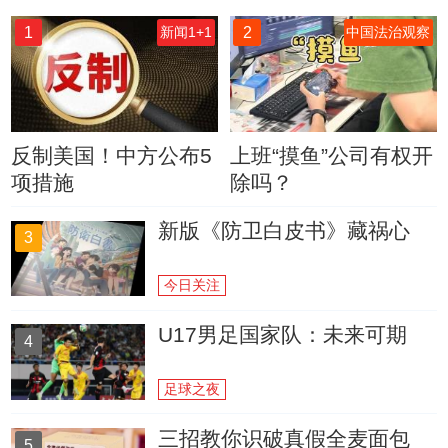
1
2
新闻1+1
中国法治观察
反制美国！中方公布5
上班“摸鱼”公司有权开
项措施
除吗？
新版《防卫白皮书》藏祸心
3
今日关注
U17男足国家队：未来可期
4
足球之夜
三招教你识破真假全麦面包
5