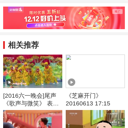
员看不见的死角区
险！ 20130907
下奇遇 
20130907
相关推荐
[2016六一晚会]尾声
《芝麻开门》
《歌声与微笑》 表
20160613 17:15
演：银河少儿电视艺
术团等