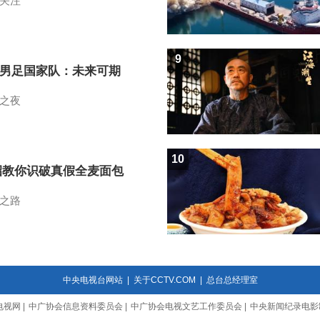
关注
9
7男足国家队：未来可期
之夜
10
招教你识破真假全麦面包
之路
中央电视台网站
|
关于CCTV.COM
|
总台总经理室
电视网
|
中广协会信息资料委员会
|
中广协会电视文艺工作委员会
|
中央新闻纪录电影