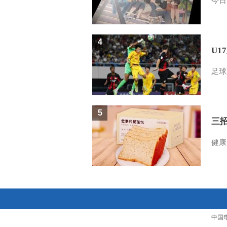
今日
4
U1
足球
5
三
健康
中国