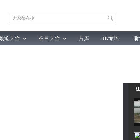
频道大全
栏目大全
片库
4K专区
听
育
电影
国防军事
电视剧
纪录
科教
戏曲
社会与法
少
往