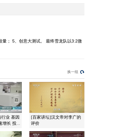
2013-08-19 09:08:51
《芝麻开门》 20130805
爬行动物的秘密
量； 5、创意大测试。 最终雪龙队以3:2微
2013-08-05 07:47:11
《芝麻开门》 20130722
换一组
2013-07-22 08:10:43
《芝麻开门》 20130720
2013-07-20 08:08:01
与行业 基因
[百家讲坛]汉文帝对李广的
长 投...
评价
《芝麻开门》 20130713