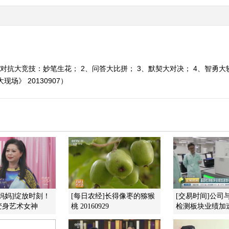
对抗大竞技：妙笔生花； 2、问答大比拼； 3、默契大对决； 4、智勇大较
》 20130907）
妈妈]绽放时刻！
[每日农经]长得像枣的猕猴
[交易时间]公司
变身艺术女神
桃 20160929
检测板块业绩加速增