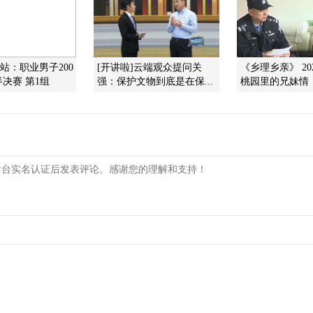
州站：职业男子200
[开讲啦]云端观众提问关
《乡理乡亲》 202
决赛 第1组
强：保护文物到底是在保...
桃园里的兄妹情