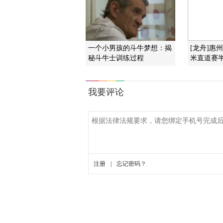
一个小男孩的斗牛梦想：揭
[龙舟]惠
秘斗牛士训练过程
米直道赛半