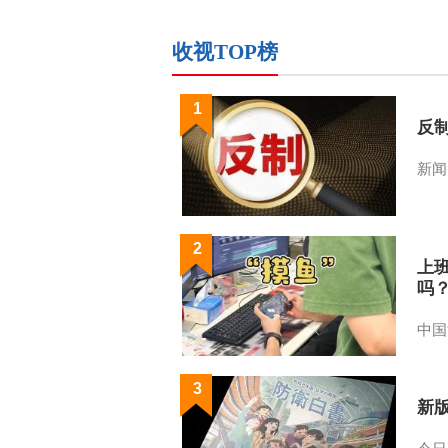
收视TOP榜
1
反
新闻
2
上
吗
中国
3
新