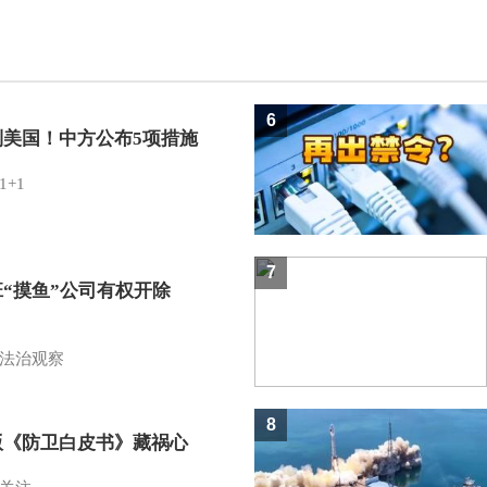
6
制美国！中方公布5项措施
1+1
7
班“摸鱼”公司有权开除
？
法治观察
8
版《防卫白皮书》藏祸心