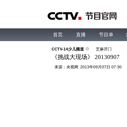
首页
直播
节目单
综合
新闻
财经
综艺
中文国际
体
CCTV-14少儿频道
芝麻开门
《挑战大现场》 20130907
来源：
央视网
2013年09月07日 07:30