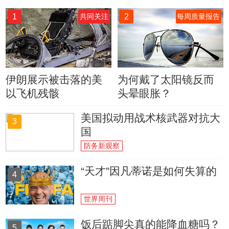
1
2
共同关注
每周质量报告
伊朗展示被击落的美
为何戴了太阳镜反而
以飞机残骸
头晕眼胀？
美国拟动用战术核武器对抗大
3
国
防务新观察
“天才”因凡蒂诺是如何失算的
4
世界周刊
饭后踮脚尖真的能降血糖吗？
5