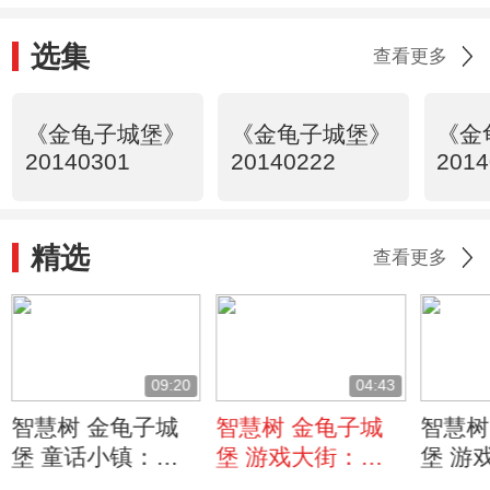
选集
查看更多
《金龟子城堡》
《金龟子城堡》
《金
20140301
20140222
2014
精选
查看更多
09:20
04:43
智慧树 金龟子城
智慧树 金龟子城
智慧树
堡 童话小镇：朋
堡 游戏大街：在
堡 游
友王国里的奇怪朋
小巷里不要走在马
朋友下