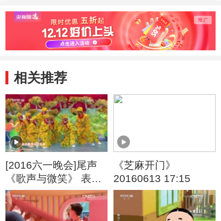
友们 20130831
路中央 20130831
自己的
20130
相关推荐
[2016六一晚会]尾声
《芝麻开门》
《歌声与微笑》 表
20160613 17:15
演：银河少儿电视艺
术团等