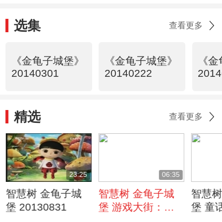
选集
查看更多
《金龟子城堡》
《金龟子城堡》
《金
20140301
20140222
2014
精选
查看更多
23:25
06:35
智慧树 金龟子城
智慧树 金龟子城
智慧树
堡 20130831
堡 游戏大街：危
堡 童
险的小巷
友王