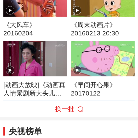
《大风车》
《周末动画片》
20160204
20160213 20:30
[动画大放映]《动画真
《早间开心果》
人情景剧新大头儿子
20170122
和小头爸爸》 第31集
换一批
长高计划
央视榜单