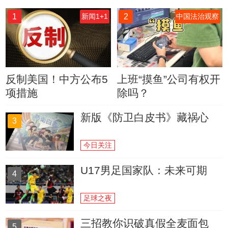
1
2
新闻1+1
中国法治观察
反制美国！中方公布5
上班“摸鱼”公司有权开
项措施
除吗？
新版《防卫白皮书》藏祸心
3
今日关注
U17男足国家队：未来可期
4
足球之夜
三招教你识破真假全麦面包
5