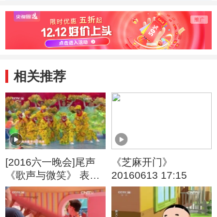
20130831
友们 2
相关推荐
[2016六一晚会]尾声
《芝麻开门》
《歌声与微笑》 表
20160613 17:15
演：银河少儿电视艺
术团等