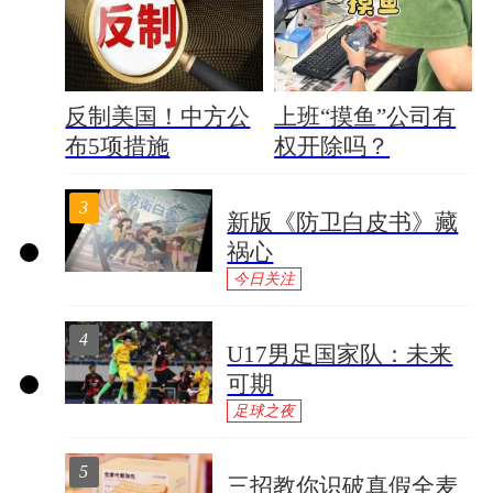
反制美国！中方公
上班“摸鱼”公司有
布5项措施
权开除吗？
3
新版《防卫白皮书》藏
祸心
今日关注
4
U17男足国家队：未来
可期
足球之夜
5
三招教你识破真假全麦