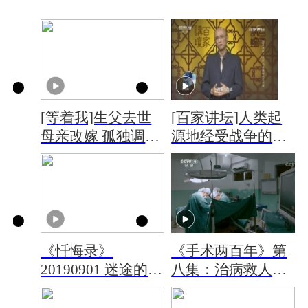
[等着我]生父去世
[百家讲坛]人类起
母亲改嫁 孤独调皮
源地经受战争的劫
常常挨打
难
《忏悔录》
《手术两百年》第
20190901 迷途的少
八集：治病救人
年
——医生独一无二
的特权