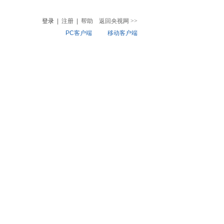
登录
|
注册
|
帮助
返回央视网
>>
PC客户端
移动客户端
音
热榜
微视频
儿
音乐
体育赛事
农业农村