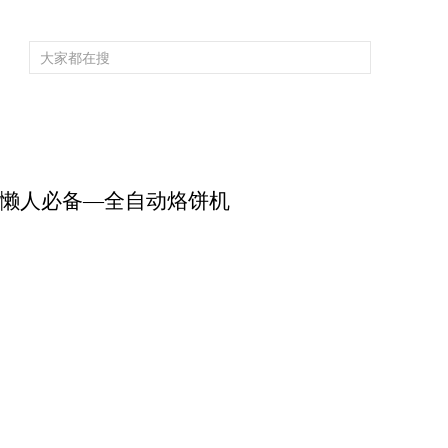
频道大全
栏目大全
片库
4K专区
听
育
电影
国防军事
电视剧
纪录
科教
戏曲
社会与法
少
）：懒人必备—全自动烙饼机