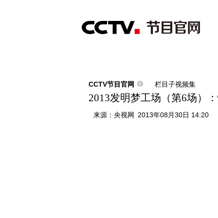
首页
直播
节目单
综合
新闻
财经
综艺
中文国际
体
CCTV节目官网
栏目子视频集
2013发明梦工场（第6场
来源：
央视网
2013年08月30日 14:20