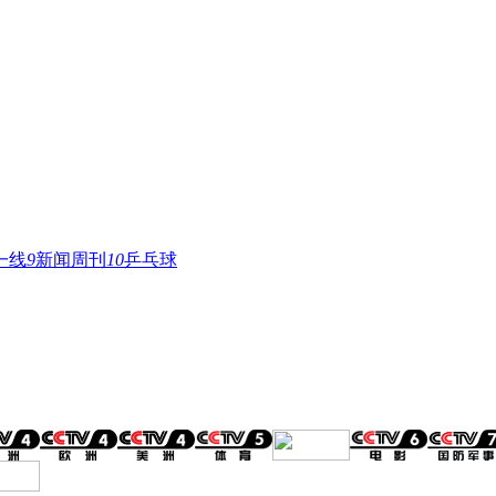
一线
9
新闻周刊
10
乒乓球