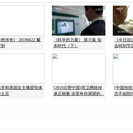
然传奇》 20190622 鬣
《科学的力量》 第六集 知
《今日说法》
守则
本时代（下）
会特别节
志坚和美国女主播星悦体
[2019点赞中国]捍卫网络传
[中国传
种土豆
递正能量 这里有你渴望的...
念不如陪