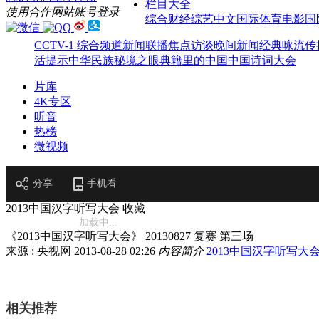
栏目大全
使用合作网站账号登录
综合
财经
综艺
中文国际
体育
电影
国
CCTV-1 综合频道
新闻联播
焦点访谈
晚间新闻
经典咏流传
活提示
中华民族
秘境之眼
典籍里的中国
中国诗词大会
片库
4K专区
听音
热榜
微视频
分享
手机看
2013中国汉字听写大会
收藏
加载中...
《2013中国汉字听写大会》 20130827 复赛 第三场
来源 : 央视网
2013-08-28 02:26
内容简介
2013中国汉字听写大
相关推荐