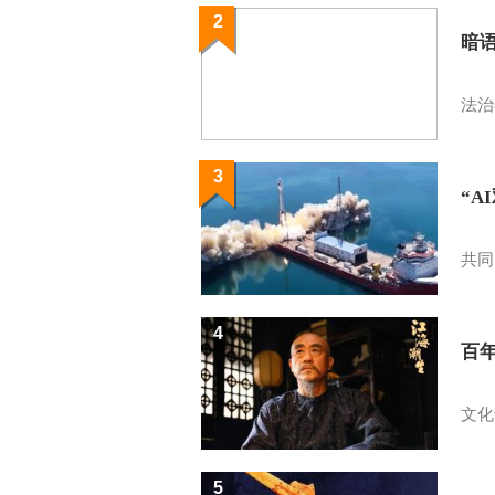
2
暗
法治
3
“A
共同
4
百
文化
5