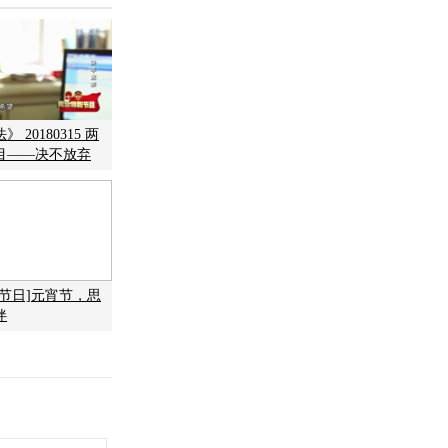
 20180315 两
目——决不放弃
统节日]元宵节，思
伴