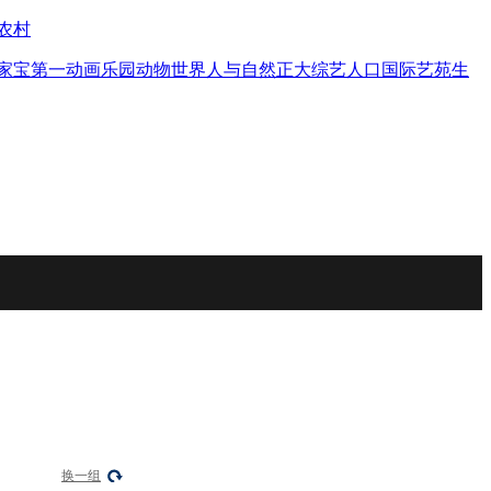
农村
家宝
第一动画乐园
动物世界
人与自然
正大综艺
人口
国际艺苑
生
换一组