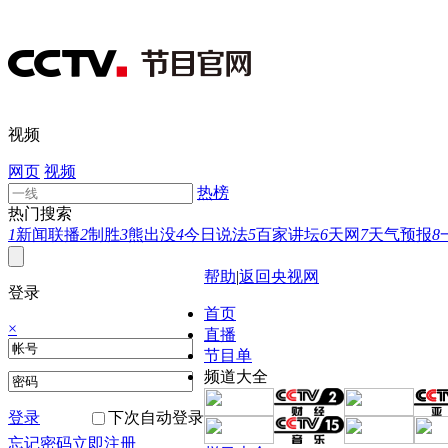
视频
网页
视频
热榜
热门搜索
1
新闻联播
2
制胜
3
熊出没
4
今日说法
5
百家讲坛
6
天网
7
天气预报
8
帮助
|
返回央视网
登录
首页
×
直播
节目单
频道大全
登录
下次自动登录
忘记密码
立即注册