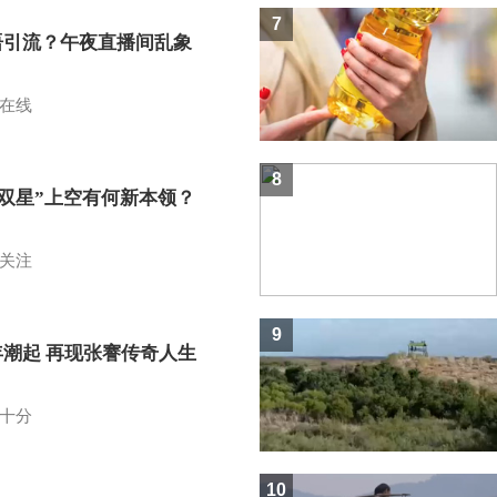
7
语引流？午夜直播间乱象
在线
8
I双星”上空有何新本领？
关注
9
年潮起 再现张謇传奇人生
十分
10