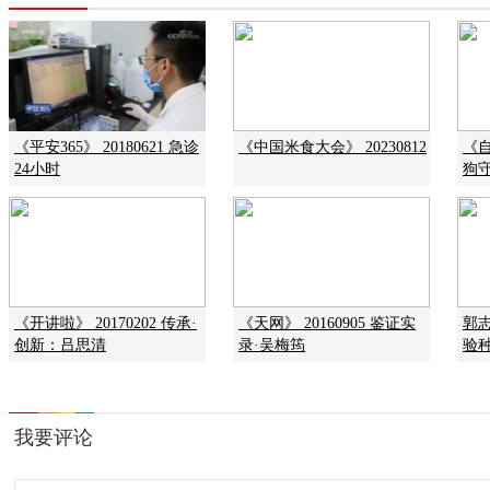
《平安365》 20180621 急诊
《中国米食大会》 20230812
《自
24小时
狗
《开讲啦》 20170202 传承·
《天网》 20160905 鉴证实
郭
创新：吕思清
录·吴梅筠
验