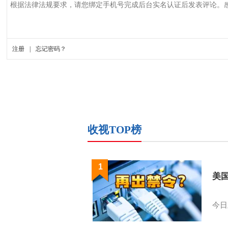
收视TOP榜
1
美
今日