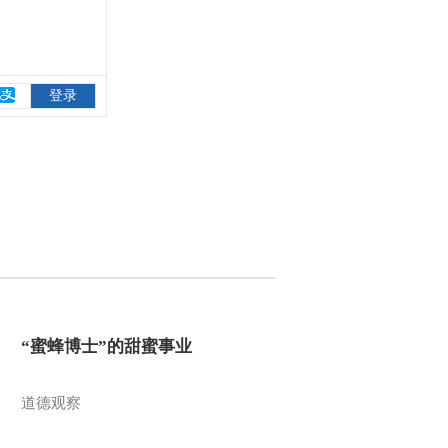
“蜜蜂博士”的甜蜜事业
道德观察