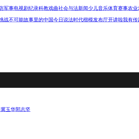
防军事
电视剧
纪录
科教
戏曲
社会与法
新闻
少儿
音乐
体育赛事
农业
挑战不可能
故事里的中国
今日说法
时代楷模发布厅
开讲啦
我有传
会
冀玉华
郭志坚