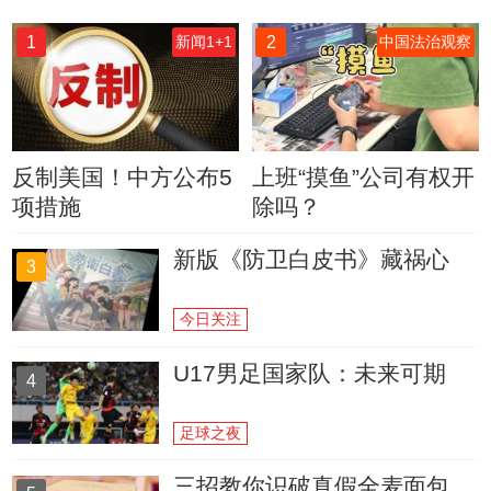
1
2
新闻1+1
中国法治观察
反制美国！中方公布5
上班“摸鱼”公司有权开
项措施
除吗？
新版《防卫白皮书》藏祸心
3
今日关注
U17男足国家队：未来可期
4
足球之夜
三招教你识破真假全麦面包