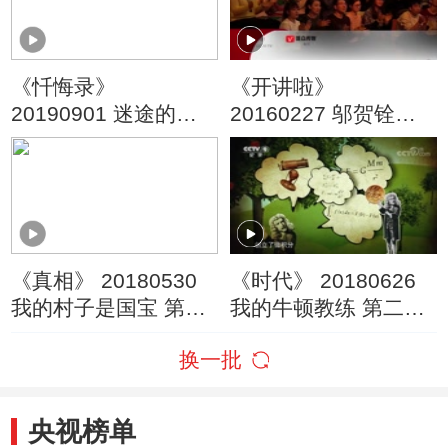
《忏悔录》
《开讲啦》
20190901 迷途的少
20160227 邬贺铨：
年
互联网改变了我们什
么？
《真相》 20180530
《时代》 20180626
我的村子是国宝 第三
我的牛顿教练 第二集
集
极速前进（上）
换一批
央视榜单