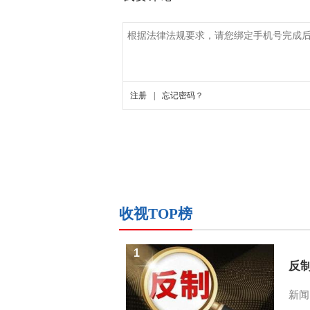
收视TOP榜
1
反
新闻