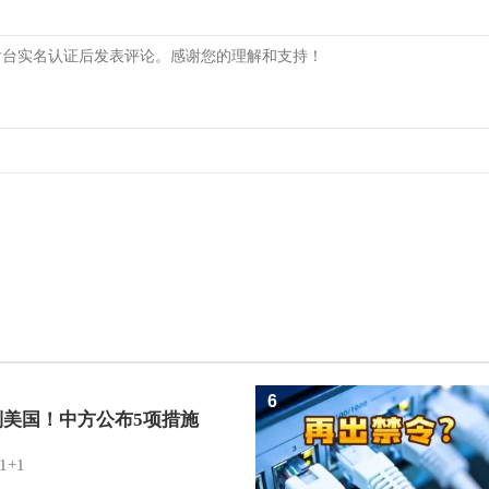
6
制美国！中方公布5项措施
1+1