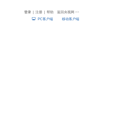
登录
|
注册
|
帮助
返回央视网
>>
PC客户端
移动客户端
音
热榜
微视频
儿
音乐
体育赛事
农业农村