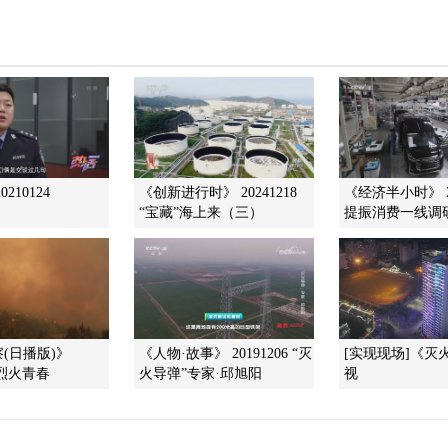
210124
《创新进行时》 20241218
《经济半小时》 20
“宝藏”海上来（三）
提振消费一线调研
(日播版)》
《人物·故事》 20191206 “灭
[实现现场]《灭
0 烈火青春
火导弹”专家·邱旭阳
视