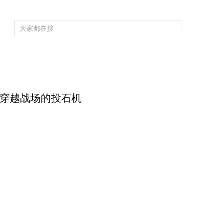
频道大全
栏目大全
片库
4K专区
听
育
电影
国防军事
电视剧
纪录
科教
戏曲
社会与法
少
：穿越战场的投石机