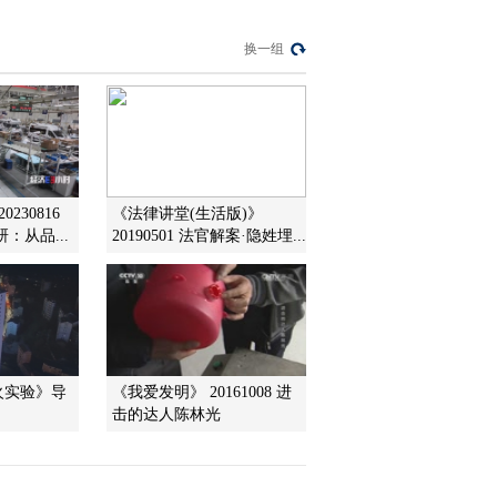
换一组
230816
《法律讲堂(生活版)》
：从品...
20190501 法官解案·隐姓埋...
火实验》导
《我爱发明》 20161008 进
击的达人陈林光