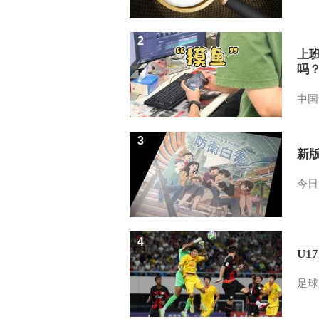
2
上
吗
中国
3
新
今日
4
U1
足球