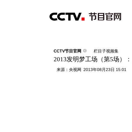
首页
直播
节目单
综合
新闻
财经
综艺
中文国际
体
CCTV节目官网
栏目子视频集
2013发明梦工场（第5场）
来源：
央视网
2013年08月23日 15:01