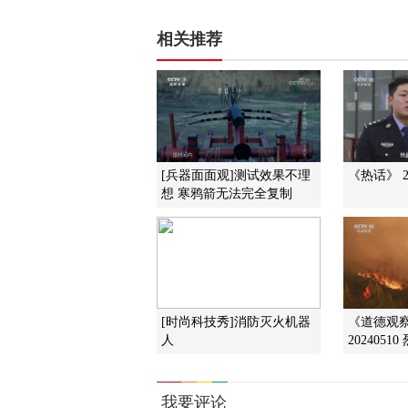
相关推荐
[兵器面面观]测试效果不理
《热话》 20
想 寒鸦箭无法完全复制
[时尚科技秀]消防灭火机器
《道德观察
人
2024051