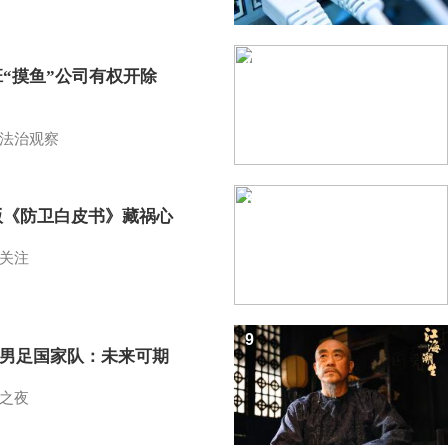
7
班“摸鱼”公司有权开除
？
法治观察
8
版《防卫白皮书》藏祸心
关注
9
7男足国家队：未来可期
之夜