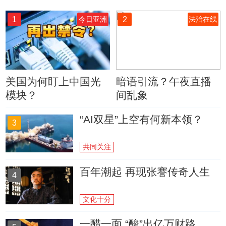
1
2
今日亚洲
法治在线
美国为何盯上中国光
暗语引流？午夜直播
模块？
间乱象
“AI双星”上空有何新本领？
3
共同关注
百年潮起 再现张謇传奇人生
4
文化十分
一醋一面 “酸”出亿万财路