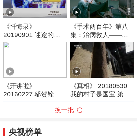
《忏悔录》
《手术两百年》第八
20190901 迷途的少
集：治病救人——医
年
生独一无二的特权
《开讲啦》
《真相》 20180530
20160227 邬贺铨：
我的村子是国宝 第三
互联网改变了我们什
集
换一批
么？
央视榜单