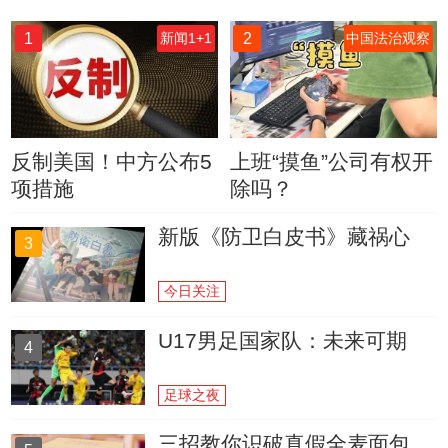
1
2
新闻1+1
中国法治观察
反制美国！中方公布5
上班“摸鱼”公司有权开
项措施
除吗？
新版《防卫白皮书》藏祸心
3
今日关注
U17男足国家队：未来可期
4
足球之夜
三招教你识破真假全麦面包