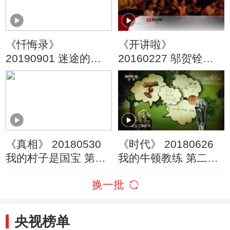
《忏悔录》
《开讲啦》
20190901 迷途的少
20160227 邬贺铨：
年
互联网改变了我们什
么？
《真相》 20180530
《时代》 20180626
我的村子是国宝 第三
我的牛顿教练 第二集
集
极速前进（上）
换一批
央视榜单