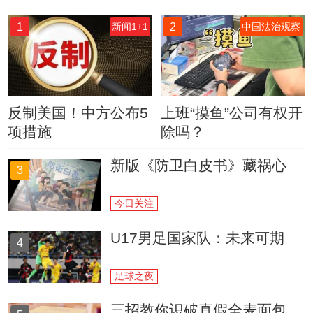
1
2
新闻1+1
中国法治观察
反制美国！中方公布5
上班“摸鱼”公司有权开
项措施
除吗？
新版《防卫白皮书》藏祸心
3
今日关注
U17男足国家队：未来可期
4
足球之夜
三招教你识破真假全麦面包