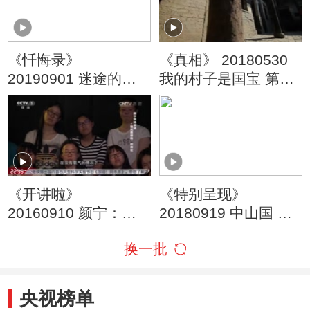
《忏悔录》
《真相》 20180530
20190901 迷途的少
我的村子是国宝 第三
年
集
《开讲啦》
《特别呈现》
20160910 颜宁：女
20180919 中山国 第
科学家去哪儿了？
二集 崛起
换一批
央视榜单