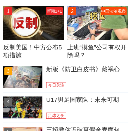
1
2
新闻1+1
中国法治观察
反制美国！中方公布5
上班“摸鱼”公司有权开
项措施
除吗？
新版《防卫白皮书》藏祸心
3
今日关注
U17男足国家队：未来可期
4
足球之夜
三招教你识破真假全麦面包