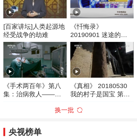
[百家讲坛]人类起源地
《忏悔录》
经受战争的劫难
20190901 迷途的少
年
《手术两百年》第八
《真相》 20180530
集：治病救人——医
我的村子是国宝 第三
生独一无二的特权
集
换一批
央视榜单