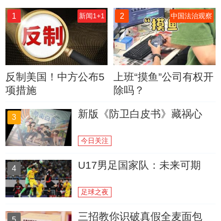
1
2
新闻1+1
中国法治观察
反制美国！中方公布5
上班“摸鱼”公司有权开
项措施
除吗？
新版《防卫白皮书》藏祸心
3
今日关注
U17男足国家队：未来可期
4
足球之夜
三招教你识破真假全麦面包
5