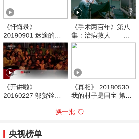
《忏悔录》
《手术两百年》第八
20190901 迷途的少
集：治病救人——医
年
生独一无二的特权
《开讲啦》
《真相》 20180530
20160227 邬贺铨：
我的村子是国宝 第三
互联网改变了我们什
集
换一批
么？
央视榜单