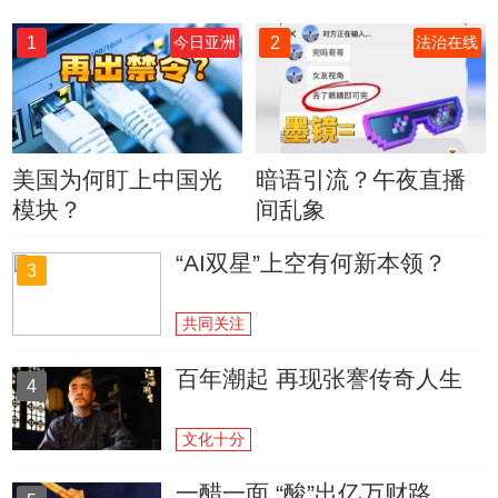
1
2
今日亚洲
法治在线
美国为何盯上中国光
暗语引流？午夜直播
模块？
间乱象
“AI双星”上空有何新本领？
3
共同关注
百年潮起 再现张謇传奇人生
4
文化十分
一醋一面 “酸”出亿万财路