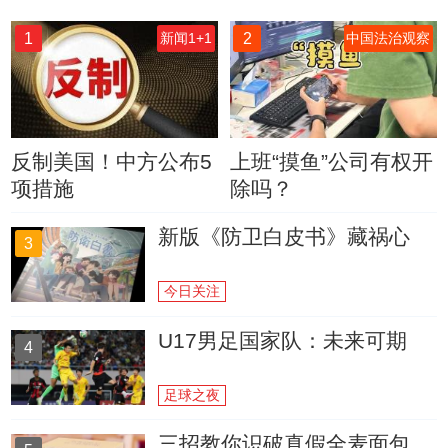
1
2
新闻1+1
中国法治观察
反制美国！中方公布5
上班“摸鱼”公司有权开
项措施
除吗？
新版《防卫白皮书》藏祸心
3
今日关注
U17男足国家队：未来可期
4
足球之夜
三招教你识破真假全麦面包