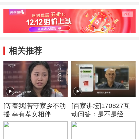
相关推荐
[等着我]苦守家乡不动
[百家讲坛]170827互
摇 幸有孝女相伴
动问答：是不是经过
进化人类变得越来越
帅