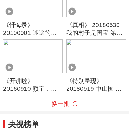
《忏悔录》
《真相》 20180530
20190901 迷途的少
我的村子是国宝 第三
年
集
《开讲啦》
《特别呈现》
20160910 颜宁：女
20180919 中山国 第
科学家去哪儿了？
二集 崛起
换一批
央视榜单