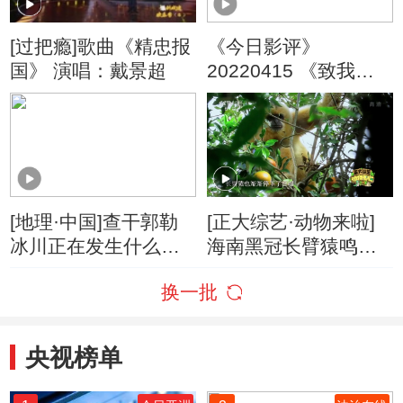
[过把瘾]歌曲《精忠报
《今日影评》
国》 演唱：戴景超
20220415 《致我的
陌生恋人》 有多少爱
可以重来？
[地理·中国]查干郭勒
[正大综艺·动物来啦]
冰川正在发生什么变
海南黑冠长臂猿鸣叫
化
的主要目的是什么
换一批
央视榜单