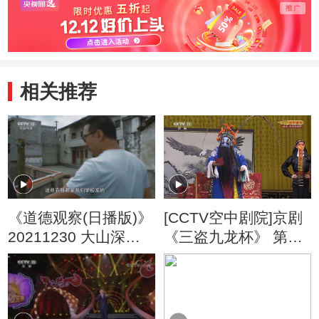
相关推荐
《道德观察(日播版)》
[CCTV空中剧院]京剧
20211230 大山深处
《三盗九龙杯》 第八
的幼儿园（上）
场