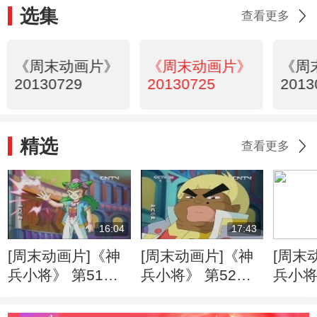
选集
查看更多
《周末动画片》
《周末动画片》
《周
20130729
20130725
2013
精选
查看更多
16:04
17:43
[周末动画片]《神
[周末动画片]《神
[周末
兵小将》 第51集
兵小将》 第52集
兵小将
亲情战胜黑暗
共创友爱的世界
正义
20130806
20130806
20130