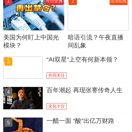
1
2
今日亚洲
法治在线
美国为何盯上中国光
暗语引流？午夜直播
模块？
间乱象
“AI双星”上空有何新本领？
3
共同关注
百年潮起 再现张謇传奇人生
4
文化十分
一醋一面 “酸”出亿万财路
5