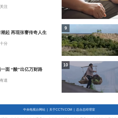
关注
9
年潮起 再现张謇传奇人生
十分
10
一面 “酸”出亿万财路
有道
中央电视台网站
|
关于CCTV.COM
|
总台总经理室