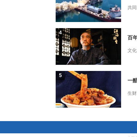
共同
4
百
文化
5
一醋
生财