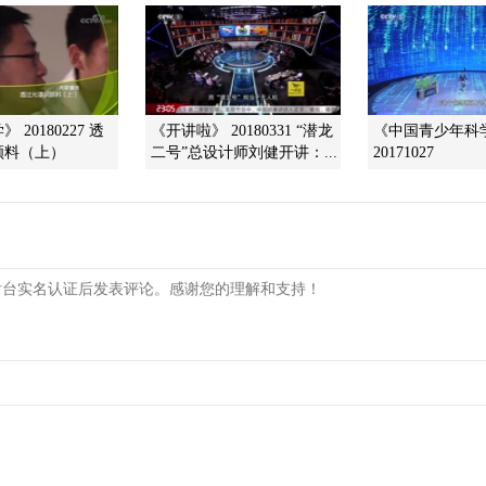
 20180227 透
《开讲啦》 20180331 “潜龙
《中国青少年科
颜料（上）
二号”总设计师刘健开讲：...
20171027