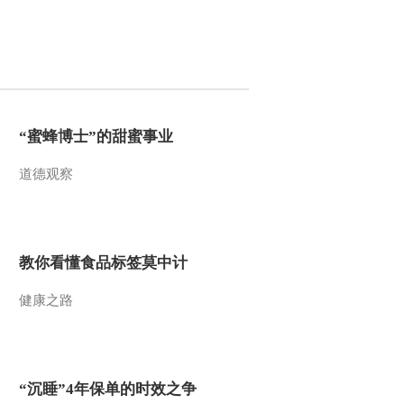
2013-07-21 05:48:15
《走近科学》 20130719
破解水上漂
2013-07-19 23:25:55
“蜜蜂博士”的甜蜜事业
《走近科学》 20130718
道德观察
轻功揭秘
2013-07-19 04:58:56
教你看懂食品标签莫中计
《走近科学》 20130717
揭秘急速神拳
健康之路
2013-07-18 00:06:37
《走近科学》 20130716
揭秘铁砂掌
“沉睡”4年保单的时效之争