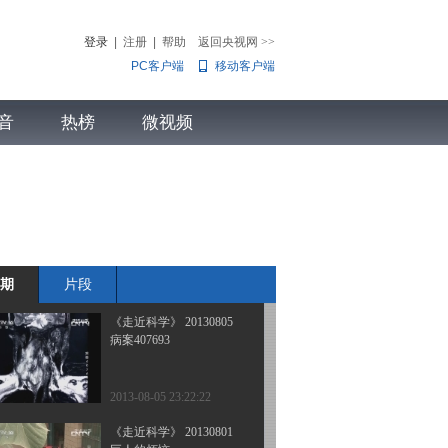
害虫变美味
登录
|
注册
|
帮助
返回央视网
>>
PC客户端
移动客户端
2013-08-08 23:00:09
《走近科学》 20130807
音
热榜
破解家族“魔咒”
微视频
儿
音乐
体育赛事
农业农村
2013-08-08 01:46:54
《走近科学》 20130806
巨蟒出山
期
片段
2013-08-06 22:34:37
《走近科学》 20130805
病案407693
2013-08-05 23:22:22
《走近科学》 20130801