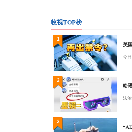
收视TOP榜
1
美
今日
2
暗
法治
3
“A