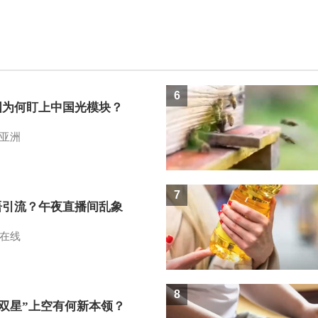
6
国为何盯上中国光模块？
亚洲
7
语引流？午夜直播间乱象
在线
8
I双星”上空有何新本领？