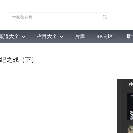
频道大全
栏目大全
片库
4K专区
听
育
电影
国防军事
电视剧
纪录
科教
戏曲
社会与法
少
寒武纪之战（下）
往