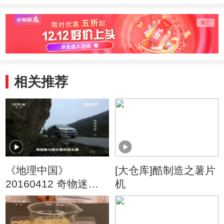
相关推荐
《地理中国》
[大仓库]酷制造之薯片
20160412 奇物迷象·
机
暗洞寻踪（上）