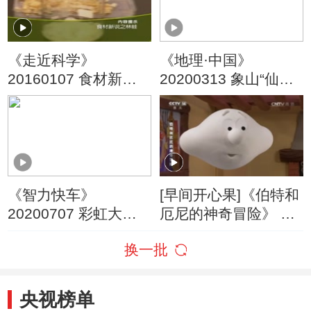
《走近科学》
《地理·中国》
20160107 食材新说
20200313 象山“仙源”
之林蛙
上
《智力快车》
[早间开心果]《伯特和
20200707 彩虹大作
厄尼的神奇冒险》 第
战
28集
换一批
央视榜单