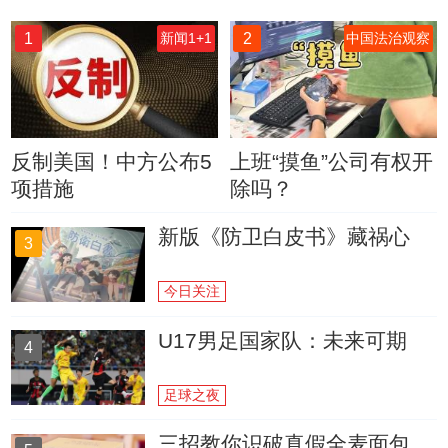
1
2
新闻1+1
中国法治观察
反制美国！中方公布5
上班“摸鱼”公司有权开
项措施
除吗？
新版《防卫白皮书》藏祸心
3
今日关注
U17男足国家队：未来可期
4
足球之夜
三招教你识破真假全麦面包