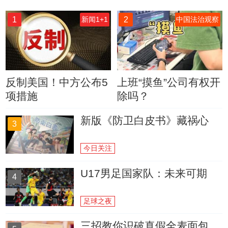
1
2
新闻1+1
中国法治观察
反制美国！中方公布5
上班“摸鱼”公司有权开
项措施
除吗？
新版《防卫白皮书》藏祸心
3
今日关注
U17男足国家队：未来可期
4
足球之夜
三招教你识破真假全麦面包