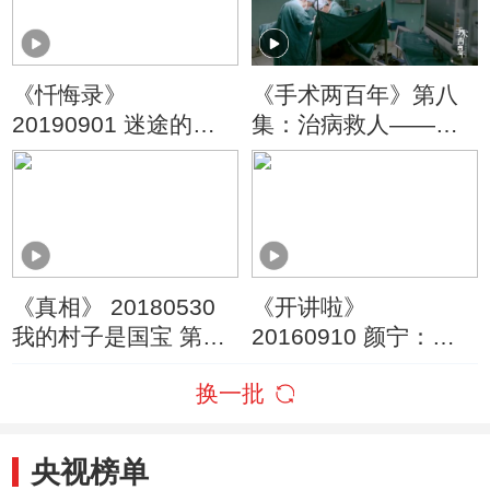
《忏悔录》
《手术两百年》第八
20190901 迷途的少
集：治病救人——医
年
生独一无二的特权
《真相》 20180530
《开讲啦》
我的村子是国宝 第三
20160910 颜宁：女
集
科学家去哪儿了？
换一批
央视榜单