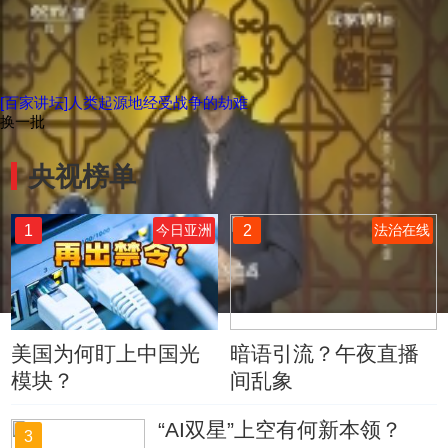
[百家讲坛]人类起源地经受战争的劫难
换一批
央视榜单
1
2
今日亚洲
法治在线
美国为何盯上中国光
暗语引流？午夜直播
模块？
间乱象
“AI双星”上空有何新本领？
3