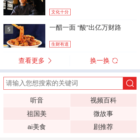
文化十分
一醋一面 “酸”出亿万财路
5
生财有道
查看更多
换一换
听音
视频百科
祖国美
微故事
ai美食
剧推荐