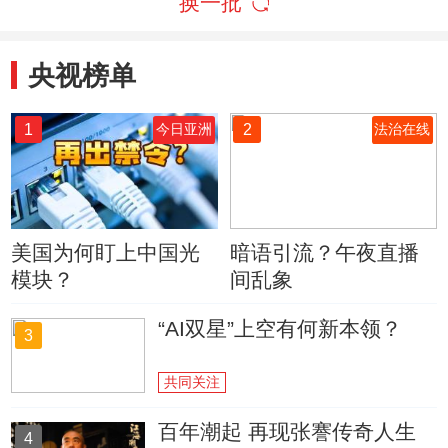
换一批
央视榜单
1
2
今日亚洲
法治在线
美国为何盯上中国光
暗语引流？午夜直播
模块？
间乱象
“AI双星”上空有何新本领？
3
共同关注
百年潮起 再现张謇传奇人生
4