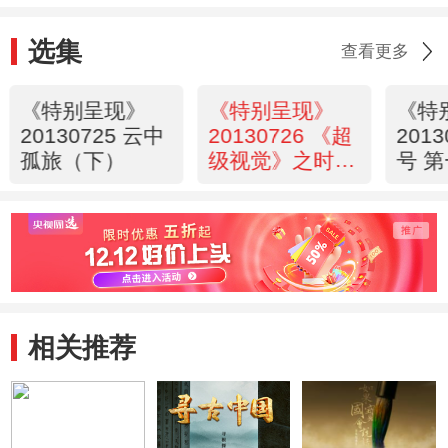
选集
查看更多
《特别呈现》
《特别呈现》
《特
20130725 云中
20130726 《超
2013
孤旅（下）
级视觉》之时光
号 
魅影
沉船
相关推荐