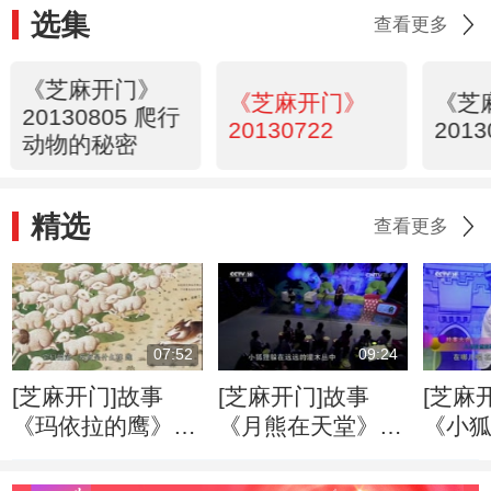
选集
查看更多
《芝麻开门》
《芝麻开门》
《芝
20130805 爬行
20130722
2013
动物的秘密
精选
查看更多
07:52
09:24
[芝麻开门]故事
[芝麻开门]故事
[芝麻
《玛依拉的鹰》
《月熊在天堂》
《小狐
主讲人：王林
主讲人：保冬妮
人：