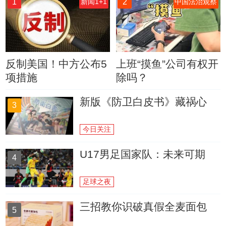
1
2
新闻1+1
中国法治观察
反制美国！中方公布5
上班“摸鱼”公司有权开
项措施
除吗？
新版《防卫白皮书》藏祸心
3
今日关注
U17男足国家队：未来可期
4
足球之夜
三招教你识破真假全麦面包
5