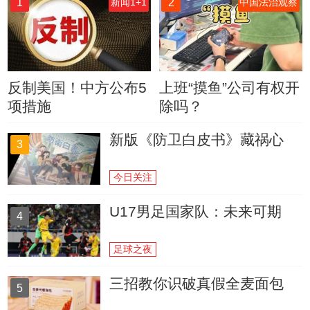
1
2
新闻1+1
中国法治观察
反制美国！中方公布5
上班“摸鱼”公司有权开
项措施
除吗？
新版《防卫白皮书》藏祸心
3
今日关注
U17男足国家队：未来可期
4
足球之夜
三招教你识破真假全麦面包
5