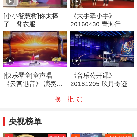
[小小智慧树]你太棒
《大手牵小手》
了：叠衣服
20160430 青海行
（三）
[快乐琴童]童声唱
《音乐公开课》
《云宫迅音》 演奏：
20181205 玖月奇迹
冯佳艺
换一批
央视榜单