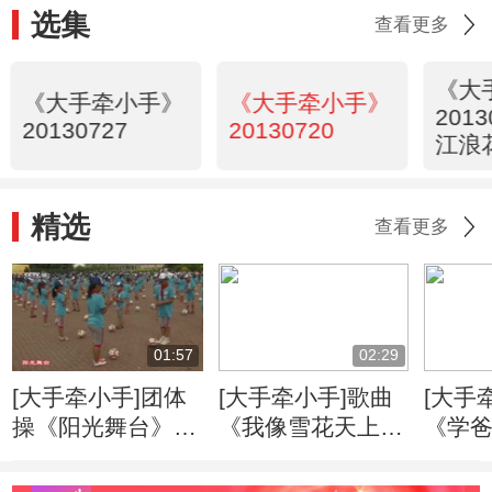
选集
查看更多
《大
《大手牵小手》
《大手牵小手》
201
20130727
20130720
江浪
精选
查看更多
01:57
02:29
[大手牵小手]团体
[大手牵小手]歌曲
[大手
操《阳光舞台》
《我像雪花天上
《学
表演：黑龙江省哈
来》
演唱
尔滨市香河小学