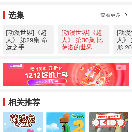
选集
查看更多
[动漫世界]《超
[动漫世界]《超
[动
人》 第29集 命
人》 第30集 比
人》 
运之手
萨洛的世界
形 20
20130720
20130720
相关推荐