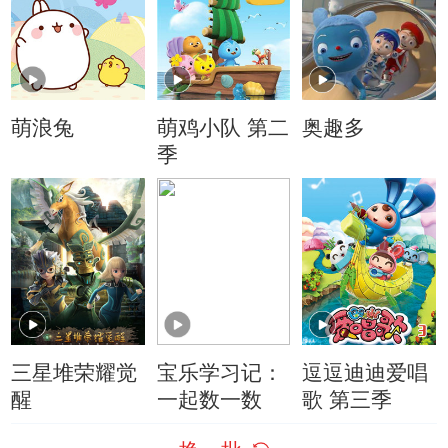
萌浪兔
萌鸡小队 第二
奥趣多
季
三星堆荣耀觉
宝乐学习记：
逗逗迪迪爱唱
醒
一起数一数
歌 第三季