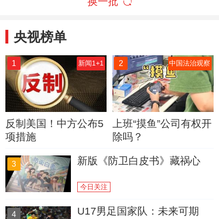
换一批
央视榜单
1
2
新闻1+1
中国法治观察
反制美国！中方公布5
上班“摸鱼”公司有权开
项措施
除吗？
新版《防卫白皮书》藏祸心
3
今日关注
U17男足国家队：未来可期
4